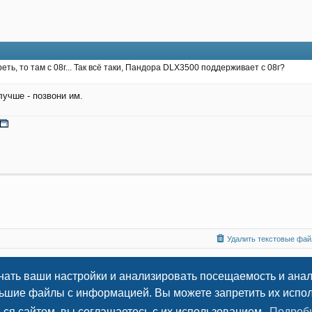
еть, то там с 08г... Так всё таки, Пандора DLX3500 поддерживает с 08г?
лучше - позвони им.
Удалить текстовые файл
нать ваши настройки и анализировать посещаемость и ана
© 2009
-2026 Всё об установке автосигнализаций
льшие файлы с информацией. Вы можете запретить их исполь
AutoSiga.Ru
ься сайтом, вы соглашаетесь с их использованием.
Подроб
Конфиденциальность
|
Правила