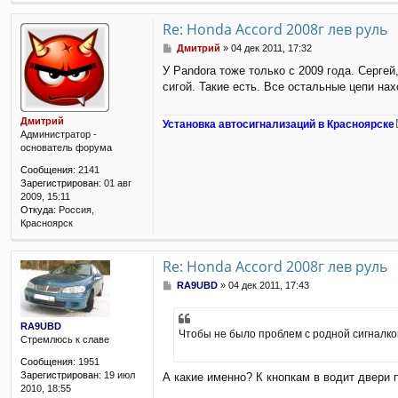
е
Re: Honda Accord 2008г лев руль
С
Дмитрий
»
04 дек 2011, 17:32
о
У Pandora тоже только с 2009 года. Серге
о
сигой. Такие есть. Все остальные цепи нах
б
щ
е
Дмитрий
Установка автосигнализаций в Красноярске
н
Администратор -
и
основатель форума
е
Сообщения:
2141
Зарегистрирован:
01 авг
2009, 15:11
Откуда:
Россия,
Красноярск
Re: Honda Accord 2008г лев руль
С
RA9UBD
»
04 дек 2011, 17:43
о
о
б
RA9UBD
Чтобы не было проблем с родной сигналкой
щ
Стремлюсь к славе
е
Сообщения:
1951
н
Зарегистрирован:
19 июл
А какие именно? К кнопкам в водит двери
и
2010, 18:55
е