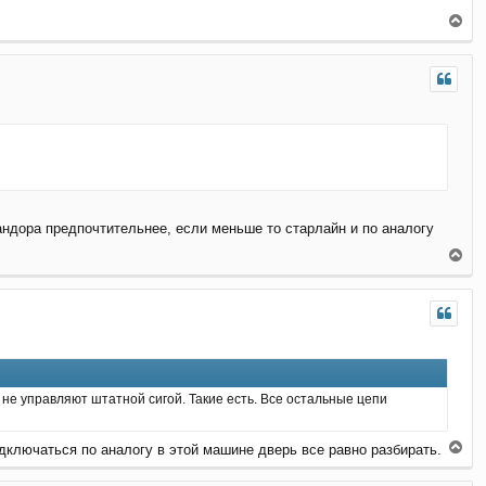
а
В
л
е
у
р
н
у
т
ь
с
я
к
н
а
андора предпочтительнее, если меньше то старлайн и по аналогу
ч
а
В
л
е
у
р
н
у
т
ь
с
я
 не управляют штатной сигой. Такие есть. Все остальные цепи
к
н
а
В
дключаться по аналогу в этой машине дверь все равно разбирать.
ч
е
а
р