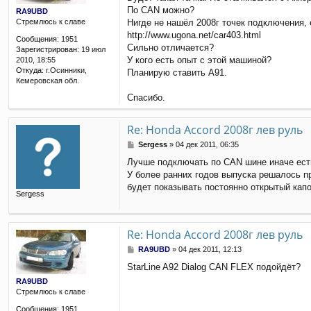
о
По CAN можно?
б
RA9UBD
щ
Нигде не нашёл 2008г точек подключения, 
Стремлюсь к славе
е
http://www.ugona.net/car403.html
Сообщения:
1951
н
Cильно отличается?
Зарегистрирован:
19 июл
и
У кого есть опыт с этой машиной?
2010, 18:55
е
Откуда:
г.Осинники,
Планирую ставить А91.
Кемеровская обл.
Спасибо.
Re: Honda Accord 2008г лев руль
С
Sergess
»
04 дек 2011, 06:35
о
Лучше подключать по CAN шине иначе есть
о
У более ранних годов выпуска решалось пр
б
щ
будет показывать постоянно открытый капо
Sergess
е
н
и
е
Re: Honda Accord 2008г лев руль
С
RA9UBD
»
04 дек 2011, 12:13
о
StarLine A92 Dialog CAN FLEX подойдёт?
о
б
RA9UBD
щ
Стремлюсь к славе
е
Сообщения:
1951