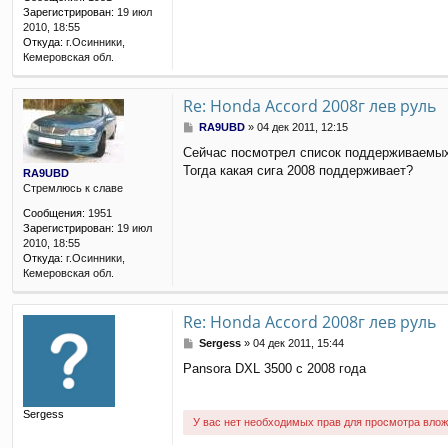
н
Зарегистрирован:
19 июл
и
2010, 18:55
е
Откуда:
г.Осинники,
Кемеровская обл.
Re: Honda Accord 2008г лев руль
С
RA9UBD
»
04 дек 2011, 12:15
о
Сейчас посмотрел список поддерживаемых м
о
Тогда какая сига 2008 поддерживает?
б
RA9UBD
щ
Стремлюсь к славе
е
Сообщения:
1951
н
Зарегистрирован:
19 июл
и
2010, 18:55
е
Откуда:
г.Осинники,
Кемеровская обл.
Re: Honda Accord 2008г лев руль
С
Sergess
»
04 дек 2011, 15:44
о
Pansora DXL 3500 c 2008 года
о
б
щ
Sergess
е
У вас нет необходимых прав для просмотра влож
н
и