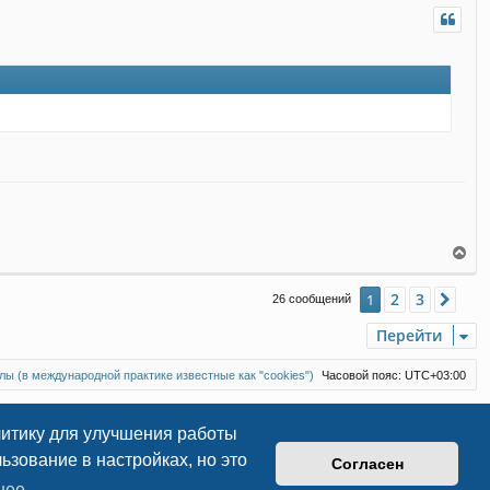
л
н
у
у
т
ь
с
я
к
н
а
ч
а
л
у
В
е
р
2
3
1
Сле
26 сообщений
н
у
Перейти
т
ь
с
ы (в международной практике известные как "cookies")
Часовой пояс:
UTC+03:00
я
к
н
литику для улучшения работы
а
зование в настройках, но это
ч
Согласен
а
нее