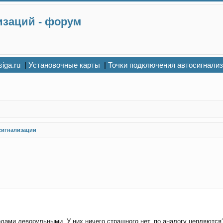
изаций - форум
siga.ru
|
Установочные карты
|
Точки подключения автосигнали
сигнализации
рдами леворульными. У них ничего страшного нет, по аналогу цепляются