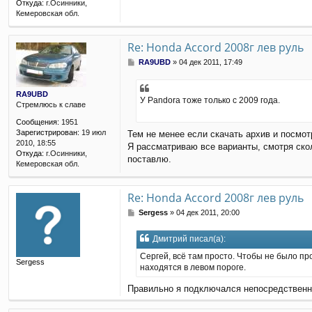
Откуда:
г.Осинники,
Кемеровская обл.
Re: Honda Accord 2008г лев руль
С
RA9UBD
»
04 дек 2011, 17:49
о
о
б
RA9UBD
У Pandora тоже только с 2009 года.
щ
Стремлюсь к славе
е
Сообщения:
1951
н
Зарегистрирован:
19 июл
Тем не менее если скачать архив и посмотр
и
2010, 18:55
е
Я рассматриваю все варианты, смотря ско
Откуда:
г.Осинники,
поставлю.
Кемеровская обл.
Re: Honda Accord 2008г лев руль
С
Sergess
»
04 дек 2011, 20:00
о
о
Дмитрий писал(а):
б
щ
Сергей, всё там просто. Чтобы не было пр
Sergess
е
находятся в левом пороге.
н
и
Правильно я подключался непосредственно
е