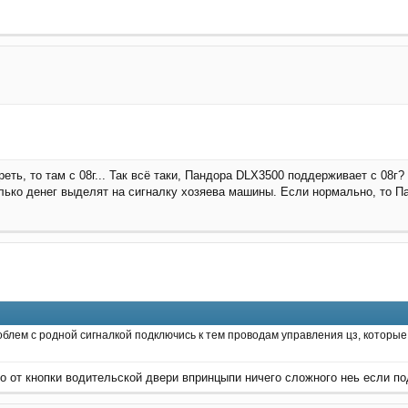
еть, то там с 08г... Так всё таки, Пандора DLX3500 поддерживает с 08г?
лько денег выделят на сигналку хозяева машины. Если нормально, то П
облем с родной сигналкой подключись к тем проводам управления цз, которые
 от кнопки водительской двери впринцыпи ничего сложного неь если по