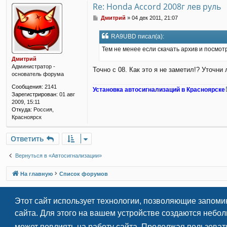
Re: Honda Accord 2008г лев руль
С
Дмитрий
»
04 дек 2011, 21:07
о
о
RA9UBD писал(а):
б
щ
Тем не менее если скачать архив и посмотр
е
Дмитрий
н
Администратор -
Точно с 08. Как это я не заметил!? Уточни 
и
основатель форума
е
Сообщения:
2141
Установка автосигнализаций в Красноярске
Зарегистрирован:
01 авг
2009, 15:11
Откуда:
Россия,
Красноярск
Ответить
Вернуться в «Автосигнализации»
На главную
Список форумов
Этот сайт использует технологии, позволяющие запоми
сайта. Для этого на вашем устройстве создаются небо
может повлиять на работу сайта. Продолжая пользоват