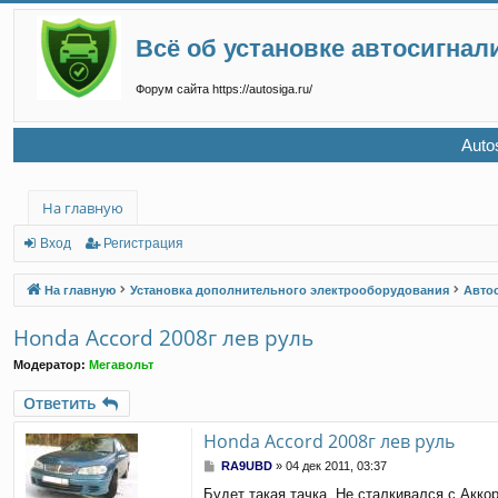
Всё об установке автосигнал
Форум сайта https://autosiga.ru/
Auto
На главную
Вход
Регистрация
На главную
Установка дополнительного электрооборудования
Авто
Honda Accord 2008г лев руль
Модератор:
Мегавольт
Ответить
Honda Accord 2008г лев руль
С
RA9UBD
»
04 дек 2011, 03:37
о
Будет такая тачка. Не сталкивался с Акко