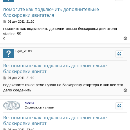
помогите как подключить дополнительые
блокировки двигателя
С
01 дек 2011, 21:10
о
помогите как подключить дополнительые блокировки двигателя
о
starline B9
б
щ
9
е
е
н
р
Egor_28.09
и
н
е
у
т
Re: помогите как подключить дополнительые
ь
блокировки двигат
с
я
С
01 дек 2011, 21:19
к
о
н
подскажите какое реле нужно на блокировку стартера и как все это
о
а
дело соеденить
б
ч
е
щ
а
е
р
л
alec67
н
н
Стремлюсь к славе
у
и
у
е
т
Re: помогите как подключить дополнительые
ь
блокировки двигат
с
я
С
01 дек 2011, 22:49