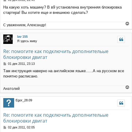
к
о
н
На какую хоть машину? В в9 установлена внутренняя блокировка
о
а
стартера! Вы хотите еще и внешнюю сделать?
б
ч
щ
а
е
С уважением, Александр!
л
н
е
у
и
р
е
lav 155
н
Я здесь живу
у
т
Re: помогите как подключить дополнительые
ь
блокировки двигат
с
я
С
01 дек 2011, 23:13
к
о
н
Tам инструкция наверно на английском языке......А на русском все
о
а
понятно расписано.
б
ч
щ
а
е
Анатолий
л
н
е
у
и
р
е
Egor_28.09
н
у
т
Re: помогите как подключить дополнительые
ь
блокировки двигат
с
я
С
02 дек 2011, 02:05
к
о