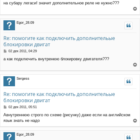
н
на субару легаси! значит дополнительное реле не нужно???
о
а
б
ч
е
щ
а
е
р
л
Egor_28.09
н
н
у
и
у
е
т
Re: помогите как подключить дополнительые
ь
блокировки двигат
с
я
С
02 дек 2011, 04:29
к
о
н
а как подключить внутренюю блокировку двигателя???
о
а
б
ч
е
щ
а
е
р
л
Sergess
н
н
у
и
у
е
т
Re: помогите как подключить дополнительые
ь
блокировки двигат
с
я
С
02 дек 2011, 05:51
к
о
н
Авнутреннюю строго по схеме (рисунку) даже если на английском
о
а
язык знать не надо
б
ч
е
щ
а
е
р
л
Egor_28.09
н
н
у
и