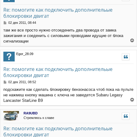
у
е
т
Re: помогите как подключить дополнительые
ь
блокировки двигат
с
я
С
02 дек 2011, 08:44
к
о
н
там же все просто нужно отсоеденить два провода от замка
о
а
зажигания и соеденить с силовыми проводами идущие от блока
б
ч
щ
сигнализации
а
е
е
л
н
р
Egor_28.09
у
и
н
е
у
т
Re: помогите как подключить дополнительые
ь
блокировки двигат
с
я
С
02 дек 2011, 08:52
к
о
н
подскажите как сделать блокировку бензонасоса чтоб пока на пульте
о
а
не нажмеш кнопку машина с ключа не заведется Subaru Legasy
б
ч
щ
Lancaster StarLine B9
а
е
е
л
н
р
RA9UBD
у
и
н
Стремлюсь к славе
е
у
т
Re: помогите как подключить дополнительые
ь
блокировки двигат
с