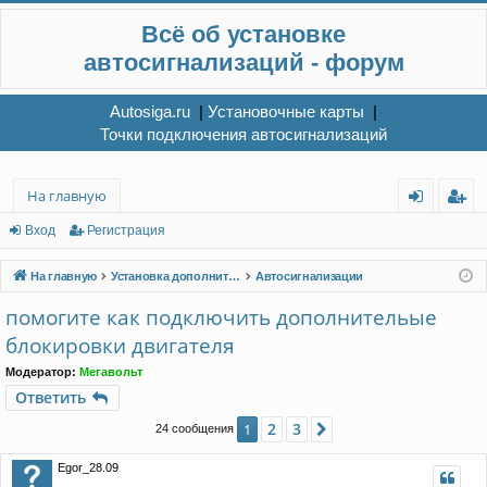
Всё об установке
автосигнализаций - форум
Autosiga.ru
|
Установочные карты
|
Точки подключения автосигнализаций
На главную
хо
ег
Вход
Регистрация
д
ис
На главную
Установка дополнительного электрооборудования
Автосигнализации
тр
помогите как подключить дополнительые
ац
блокировки двигателя
ия
Модератор:
Мегавольт
Ответить
2
3
1
След.
24 сообщения
Egor_28.09