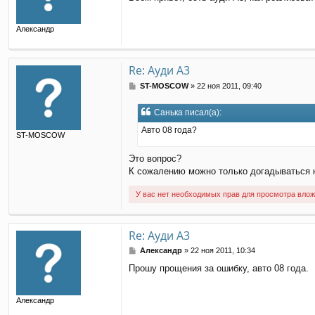
о
б
щ
Александр
е
н
и
е
Re: Ауди А3
С
ST-MOSCOW
»
22 ноя 2011, 09:40
о
о
Санька писал(а):
б
щ
Авто 08 года?
ST-MOSCOW
е
н
Это вопрос?
и
е
К сожалению можно только догадываться к
У вас нет необходимых прав для просмотра влож
Re: Ауди А3
С
Александр
»
22 ноя 2011, 10:34
о
Прошу прощения за ошибку, авто 08 года.
о
б
щ
Александр
е
н