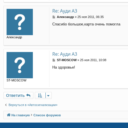
и
е
Re: Ауди А3
С
Александр
»
25 ноя 2011, 06:35
о
Спасибо большое,карта очень помогла
о
б
щ
Александр
е
н
и
е
Re: Ауди А3
С
ST-MOSCOW
»
25 ноя 2011, 10:08
о
На здоровье!
о
б
щ
ST-MOSCOW
е
н
и
е
Ответить
Вернуться в «Автосигнализации»
На главную
Список форумов