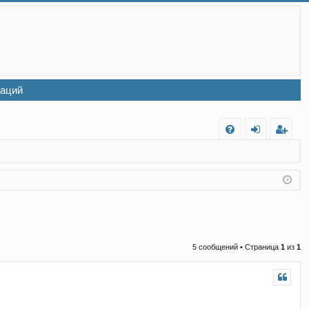
заций
FA
хо
ег
Q
д
ис
тр
ац
ия
5 сообщений • Страница
1
из
1