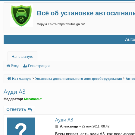
Всё об установке автосигнал
Форум сайта https://autosiga.ru/
Auto
На главную
Вход
Регистрация
На главную
Установка дополнительного электрооборудования
Авто
Ауди А3
Модератор:
Мегавольт
Ответить
Ауди А3
С
Александр
»
22 ноя 2011, 08:42
о
Всем привет, есть ауди А3, как реализоват