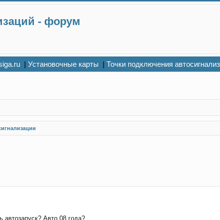
изаций - форум
siga.ru
|
Установочные карты
|
Точки подключения автосигнали
сигнализации
ь автозапуск? Авто 08 года?