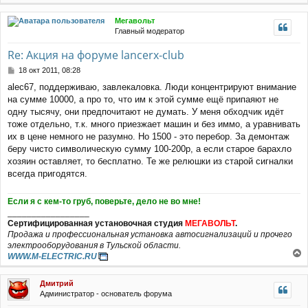
е
р
Мегавольт
н
Главный модератор
у
т
Re: Акция на форуме lancerx-club
ь
с
С
18 окт 2011, 08:28
я
о
alec67, поддерживаю, завлекаловка. Люди концентрируют внимание
к
о
на сумме 10000, а про то, что им к этой сумме ещё припаяют не
н
б
щ
а
одну тысячу, они предпочитают не думать. У меня обходчик идёт
е
ч
тоже отдельно, т.к. много приезжает машин и без иммо, а уравнивать
н
а
их в цене немного не разумно. Но 1500 - это перебор. За демонтаж
и
л
беру чисто символическую сумму 100-200р, а если старое барахло
е
у
хозяин оставляет, то бесплатно. Те же релюшки из старой сигналки
всегда пригодятся.
Если я с кем-то груб, поверьте, дело не во мне!
_________________
Сертифицированная установочная студия
МЕГАВОЛЬТ
.
Продажа и профессиональная установка автосигнализаций и прочего
электрооборудования в Тульской области.
WWW.M-ELECTRIC.RU
е
р
Дмитрий
н
Администратор - основатель форума
у
т