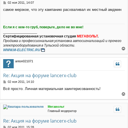
с
С
02 ноя 2011, 14:07
я
о
самое мерзкое, что эту кампанию расхваливал их местный амдмин
к
о
н
б
щ
а
е
ч
Если я с кем-то груб, поверьте, дело не во мне!
н
а
_________________
и
л
Сертифицированная установочная студия
МЕГАВОЛЬТ
.
е
у
Продажа и профессиональная установка автосигнализаций и прочего
электрооборудования в Тульской области.
WWW.M-ELECTRIC.RU
е
р
anton021071
н
у
т
Re: Акция на форуме lancerx-club
ь
с
С
02 ноя 2011, 14:10
я
о
Всё просто. Личная материальная заинтерисованность!
к
о
н
б
е
щ
а
е
р
ч
Мегавольт
н
н
а
Главный модератор
и
у
л
е
т
у
Re: Акция на форуме lancerx-club
ь
с
С
02 ноя 2011, 15:28