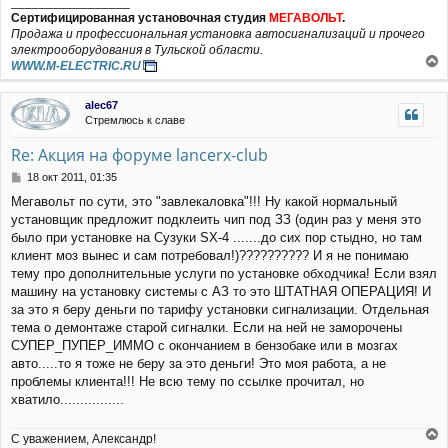
_________________
Сертифицированная установочная студия
МЕГАВОЛЬТ
.
Продажа и профессиональная установка автосигнализаций и прочего
электрооборудования в Тульской области.
WWW.M-ELECTRIC.RU
е
р
alec67
н
Стремлюсь к славе
у
т
Re: Акция на форуме lancerx-club
ь
с
С
18 окт 2011, 01:35
я
о
Мегавольт по сути, это "завлекаловка"!!! Ну какой нормальный
к
о
установщик предложит подклеить чип под ЗЗ (один раз у меня это
н
б
щ
а
было при установке на Сузуки SX-4 .......до сих пор стыдно, но там
е
ч
клиент моз вынес и сам потребовал!)?????????? И я не понимаю
н
а
тему про дополнительные услуги по установке обходчика! Если взял
и
л
машину на установку системы с АЗ то это ШТАТНАЯ ОПЕРАЦИЯ! И
е
у
за это я беру деньги по тарифу установки сигнализации. Отдельная
тема о демонтаже старой сигналки. Если на ней не заморочены
СУПЕР_ПУПЕР_ИММО с окончанием в бензобаке или в мозгах
авто.....то я тоже не беру за это деньги! Это моя работа, а не
проблемы клиента!!! Не всю тему по ссылке прочитал, но
хватило................
С уважением, Александр!