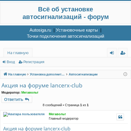
Всё об установке
автосигнализаций - форум
Autosiga.ru
|
Установочные карты
|
Точки подключения автосигнализаций
На главную
хо
ег
Вход
Регистрация
д
ис
На главную
Установка дополнительного электрооборудования
Автосигнализации
тр
Акция на форуме lancerx-club
ац
Модератор:
Мегавольт
ия
Ответить
8 сообщений • Страница
1
из
1
Мегавольт
Главный модератор
Акция на форуме lancerx-club