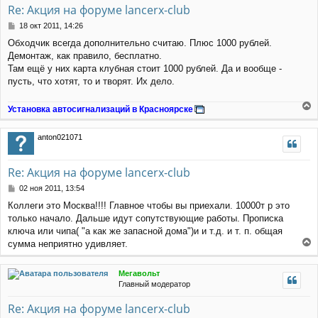
Re: Акция на форуме lancerx-club
ь
с
С
18 окт 2011, 14:26
я
о
Обходчик всегда дополнительно считаю. Плюс 1000 рублей.
к
о
Демонтаж, как правило, бесплатно.
н
б
щ
а
Там ещё у них карта клубная стоит 1000 рублей. Да и вообще -
е
ч
пусть, что хотят, то и творят. Их дело.
н
а
и
л
Установка автосигнализаций в Красноярске
е
у
е
р
anton021071
н
у
т
Re: Акция на форуме lancerx-club
ь
с
С
02 ноя 2011, 13:54
я
о
Коллеги это Москва!!!! Главное чтобы вы приехали. 10000т р это
к
о
только начало. Дальше идут сопутствующие работы. Прописка
н
б
щ
а
ключа или чипа( "а как же запасной дома")и и т.д. и т. п. общая
е
ч
сумма неприятно удивляет.
н
а
е
и
л
р
е
Мегавольт
у
н
Главный модератор
у
т
Re: Акция на форуме lancerx-club
ь