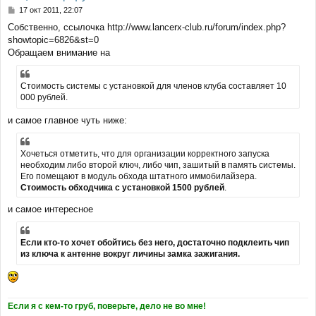
С
17 окт 2011, 22:07
о
Собственно, ссылочка http://www.lancerx-club.ru/forum/index.php?
о
showtopic=6826&st=0
б
щ
Обращаем внимание на
е
н
и
Стоимость системы с установкой для членов клуба составляет 10
е
000 рублей.
и самое главное чуть ниже:
Хочеться отметить, что для организации корректного запуска
необходим либо второй ключ, либо чип, зашитый в память системы.
Его помещают в модуль обхода штатного иммобилайзера.
Стоимость обходчика с установкой 1500 рублей
.
и самое интересное
Если кто-то хочет обойтись без него, достаточно подклеить чип
из ключа к антенне вокруг личины замка зажигания.
Если я с кем-то груб, поверьте, дело не во мне!