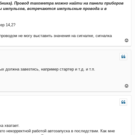
н
бника). Провод тахометра можно найти на панели приборов
а
ды импульсов, встречаются импульсные провода и в
ч
а
л
мер 14,2?
у
проводом не могу выставить значения на сигналке, сигналка
В
е
р
н
у
т
 должна завезтись, например стартер и т.д. и т.п.
ь
с
я
к
В
н
е
а
р
ч
н
а
у
л
т
у
ь
с
я
а хватает.
к
ато некорректной работой автозапуска в последствии. Как мне
н