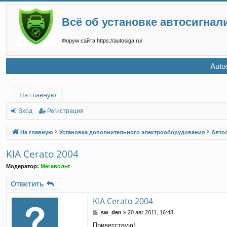
Всё об установке автосигнал
Форум сайта https://autosiga.ru/
Auto
На главную
Вход
Регистрация
На главную
Установка дополнительного электрооборудования
Авто
KIA Cerato 2004
Модератор:
Мегавольт
Ответить
KIA Cerato 2004
С
sw_den
»
20 авг 2011, 16:48
о
Приветствую!