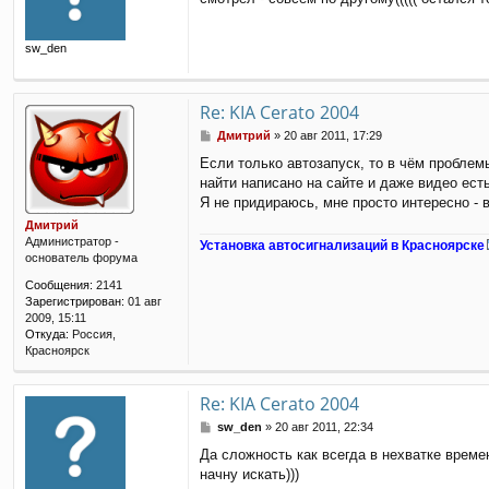
о
б
щ
sw_den
е
н
и
е
Re: KIA Cerato 2004
С
Дмитрий
»
20 авг 2011, 17:29
о
Если только автозапуск, то в чём проблем
о
найти написано на сайте и даже видео есть
б
щ
Я не придираюсь, мне просто интересно - 
е
Дмитрий
н
Администратор -
Установка автосигнализаций в Красноярске
и
основатель форума
е
Сообщения:
2141
Зарегистрирован:
01 авг
2009, 15:11
Откуда:
Россия,
Красноярск
Re: KIA Cerato 2004
С
sw_den
»
20 авг 2011, 22:34
о
Да сложность как всегда в нехватке времен
о
начну искать)))
б