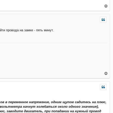
я
к
В
н
е
а
р
ч
н
а
у
л
т
у
йти провода на замке - пять минут.
ь
с
я
к
н
а
ч
а
л
у
В
е
р
н
у
т
ь
с
в в переменное напряжение, одним щупом садитесь на плюс,
я
 вольтметра начнут колебаться около одного значения),
к
люс, заводите двигатель, при попадании на нужный провод