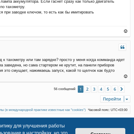
 лампа аккумулятора. Если гаснет сразу как только двигатель
а
 по тахометру.
ч
я при заводке ключом, то есть как бы имитировать
а
л
у
В
е
р
н
у
т
од к тахометру или там зарядке? просто у меня когда комманда идет
ь
с
па заведена, но сама стартером не крутит, на панели приборов
я
ня это смущает, нажимаешь запуск, какой то щелчок как будто
к
В
н
е
а
р
2
3
4
5
6
1
Сле
ч
56 сообщений
н
а
у
Перейти
л
т
у
ь
с
ы (в международной практике известные как "cookies")
Часовой пояс:
UTC+03:00
я
к
н
литику для улучшения работы
а
зование в настройках, но это
ч
Согласен