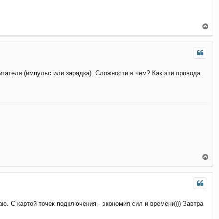
с
я
к
В
н
е
а
р
ч
н
а
у
л
т
у
игателя (импульс или зарядка). Сложности в чём? Как эти провода
ь
с
я
к
н
а
ч
а
л
у
В
е
р
н
у
т
лаю. С картой точек подключения - экономия сил и времени))) Завтра
ь
с