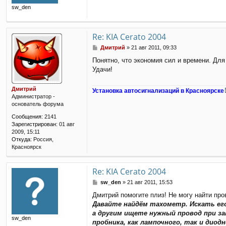
щ
sw_den
е
н
и
е
Re: KIA Cerato 2004
С
Дмитрий
»
21 авг 2011, 09:33
о
Понятно, что экономия сил и времени. Для 
о
Удачи!
б
щ
е
Дмитрий
Установка автосигнализаций в Красноярске
н
Администратор -
и
основатель форума
е
Сообщения:
2141
Зарегистрирован:
01 авг
2009, 15:11
Откуда:
Россия,
Красноярск
Re: KIA Cerato 2004
С
sw_den
»
21 авг 2011, 15:53
о
Дмитрий помогите плиз! Не могу найти про
о
Давайте найдём тахометр. Искать ег
б
щ
а другим ищете нужный провод при за
sw_den
е
пробника, как лампочного, так и дио