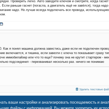
арядке. Проверить легко. Авто заводите ключом и смотрите, когда гаснет
 Если раньше гаснет (погасла, а двигатель ещё не завёлся), тогда надо
ажигание надо. Но лучше всегда подключать все провода, использующиес
чом.
1070. Как я понял машина должна завестись даже если не подключен пров
ние включается, и тишина, если завезти с ключа то показывает сразу ти
люче иммобилайзер или что то еще? почему она не крутит стартером - ме
вильно подсоединил - перезванивал несколько раз. ничего не понимаю
Удалить текстовые файл
нать ваши настройки и анализировать посещаемость и ана
© 2009
-2026 Всё об установке автосигнализаций
льшие файлы с информацией. Вы можете запретить их исполь