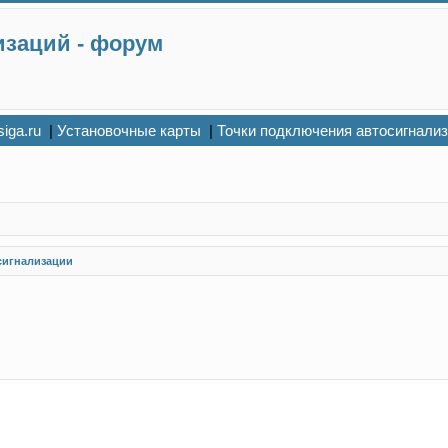
изаций - форум
siga.ru
|
Установочные карты
|
Точки подключения автосигнали
сигнализации