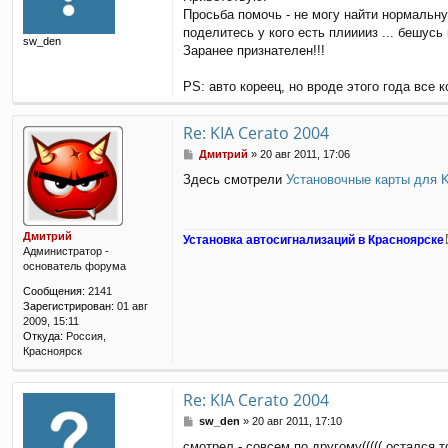
о
Просьба помочь - не могу найти нормальную
б
щ
поделитесь у кого есть плииииз ... бешусь 
sw_den
е
Заранее признателен!!!
н
и
PS: авто кореец, но вроде этого года все к
е
Re: KIA Cerato 2004
С
Дмитрий
»
20 авг 2011, 17:06
о
Здесь смотрели
Установочные карты для 
о
б
щ
е
Дмитрий
Установка автосигнализаций в Красноярске
н
Администратор -
и
основатель форума
е
Сообщения:
2141
Зарегистрирован:
01 авг
2009, 15:11
Откуда:
Россия,
Красноярск
Re: KIA Cerato 2004
С
sw_den
»
20 авг 2011, 17:10
о
смотрел - совсем по другому((((( остался 