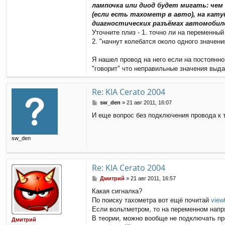
н
лампочка или диод будет мигать: че
и
(если есть тахометр в авто), на кат
е
диагностических разъёмах автомобил
Уточните плиз - 1. точно ли на переменны
2. "начнут колебатся около одного значени
Я нашел провод на него если на постоянно
"говорит" что неправильные значения выда
Re: KIA Cerato 2004
С
sw_den
»
21 авг 2011, 16:07
о
И еще вопрос без подключения провода к т
о
б
щ
sw_den
е
н
и
е
Re: KIA Cerato 2004
С
Дмитрий
»
21 авг 2011, 16:57
о
Какая сигналка?
о
По поиску тахометра вот ещё почитай
view
б
щ
Если вольтметром, то на переменном напря
е
В теории, можно вообще не подключать про
Дмитрий
н