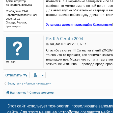
помнится, Kia нормально заводится и по з
Администратор -
и
основатель форума
завёлся, то можно смело по ней цепляться.
е
Для автозапуска обязательно стартер и з
Сообщения:
2141
автосигнализацией заводку двигателя клю
Зарегистрирован:
01 авг
2009, 15:11
Откуда:
Россия,
Установка автосигнализаций в Красноярске
Красноярск
Re: KIA Cerato 2004
С
sw_den
»
21 авг 2011, 17:14
о
Спасибо за ответ!!! Сигналка sheriff ZX-
о
то она что то щелкает, как понимаю зажига
б
щ
индикации нет. Может что то типа там в к
sw_den
е
зажигание и тишина.... провода вроде пра
н
и
е
Ответить
Вернуться в «Автосигнализации»
На главную
Список форумов
Этот сайт использует технологии, позволяющие запоми
сайта. Для этого на вашем устройстве создаются небо