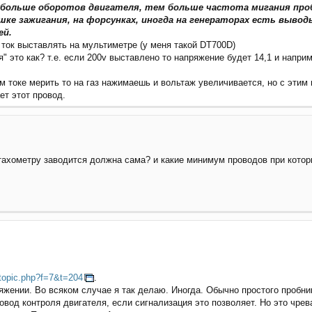
м больше оборотов двигателя, тем больше частота мигания про
ушке зажигания, на форсунках, иногда на генераторах есть выво
ей.
й ток выставлять на мультиметре (у меня такой DT700D)
я" это как? т.е. если 200v выставлено то напряжение будет 14,1 и напри
м токе мерить то на газ нажимаешь и вольтаж увеличивается, но с этим 
ет этот провод.
ахометру заводится должна сама? и какие минимум проводов при которых
topic.php?f=7&t=204
.
жении. Во всяком случае я так делаю. Иногда. Обычно простого пробник
вод контроля двигателя, если сигнализация это позволяет. Но это чрев