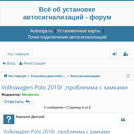
Всё об установке
автосигнализаций - форум
Autosiga.ru
|
Установочные карты
|
Точки подключения автосигнализаций
На главную
хо
ег
Вход
Регистрация
д
ис
На главную
Установка дополнительного электрооборудования
Автосигнализации
тр
Volkswagen Polo 2010г ,проблемма с замками
ац
Модератор:
Мегавольт
ия
Ответить
4 сообщения • Страница
1
из
1
Баркалов Дмитрий
Volkswagen Polo 2010г ,проблемма с замками