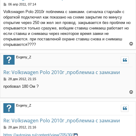
С
06 апр 2011, 07:14
о
Volkswagen Polo 2010г поблемма с замками. сигналка старлайн с
о
обраткой подключил как показано на схеме закрытие по минусу
б
щ
открытие через 250 ом жел зел провод. закрывается без проблем но
е
открывается только сразуже, вобщем ставиш снимаеш работает но
н
если ставиш и снимаеш через некоторое время замки не
и
открываются. при поставленой охране ставиш снова и снимаеш
е
открываются????
е
р
Evgeny_Z
н
у
т
Re: Volkswagen Polo 2010г ,проблемма с замками
ь
с
С
28 дек 2012, 21:15
я
о
пробовал 180 Ом ?
к
о
н
б
е
щ
а
е
р
ч
Evgeny_Z
н
н
а
и
у
л
е
т
у
Re: Volkswagen Polo 2010г ,проблемма с замками
ь
с
С
28 дек 2012, 21:16
я
о
https://autosiga.ru/content/view/705/30/
к