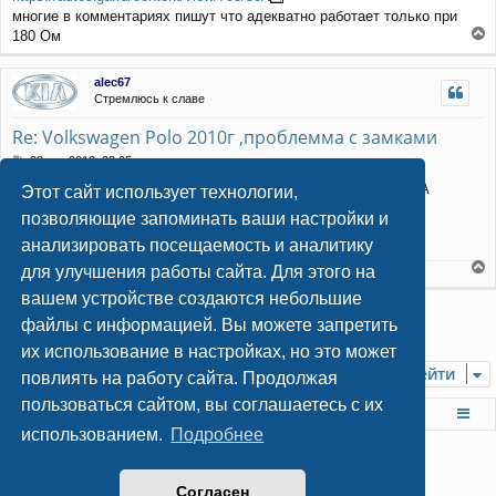
о
многие в комментариях пишут что адекватно работает только при
н
б
щ
а
180 Ом
е
е
ч
н
р
а
alec67
и
н
л
Стремлюсь к славе
е
у
у
т
Re: Volkswagen Polo 2010г ,проблемма с замками
ь
с
С
28 дек 2012, 22:05
я
о
При "засыпании"....если подключены на кнопке так и будет. А
Этот сайт использует технологии,
к
о
сопротивление индивидуально подбирается или доп привод
н
б
позволяющие запоминать ваши настройки и
щ
а
поставить в дверь водителя и по силе подключить.
анализировать посещаемость и аналитику
е
ч
н
а
для улучшения работы сайта. Для этого на
С уважением, Александр!
и
л
е
е
вашем устройстве создаются небольшие
у
р
Ответить
н
файлы с информацией. Вы можете запретить
4 сообщения • Страница
1
из
1
у
их использование в настройках, но это может
т
Перейти
ь
повлиять на работу сайта. Продолжая
с
пользоваться сайтом, вы соглашаетесь с их
я
На главную
Список форумов
к
использованием.
Подробнее
н
а
ч
© 2009
-2026 Всё об установке автосигнализаций
Согласен