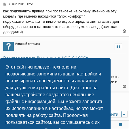
С
08 янв 2011, 12:20
о
как подключить привод при постановке на охрану именно на эту
о
модель,где именно находится "блок комфорт "
б
щ
подскажите пожал.,а то никто не вкурсе ,предлагают ставить доп
е
оборудование,но я слышал что в авто всё уже с завода(всмысле
н
доводчики)
и
е
е
р
Евгений потомок
н
у
т
Re: стеклоподьёмники на А6 2.6 1996г
ь
с
С
08 фев 2012, 20:48
Этот сайт использует технологии,
я
о
слевой стороны от ног водителя за боковиной есть большая
к
о
позволяющие запоминать ваши настройки и
релюшка которая и отвечает за стеклопадъемники, ее отвернешь
н
б
анализировать посещаемость и аналитику
щ
а
там есть тоненький провод цвет точно не помню на него минус и
е
ч
удерживаешь окна подымаются!
для улучшения работы сайта. Для этого на
н
а
е
вашем устройстве создаются небольшие
и
л
р
Ответить
е
у
н
файлы с информацией. Вы можете запретить
2 сообщения • Страница
1
из
1
у
их использование в настройках, но это может
т
Перейти
ь
повлиять на работу сайта. Продолжая
с
пользоваться сайтом, вы соглашаетесь с их
я
На главную
Список форумов
к