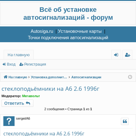
Всё об установке
автосигнализаций - форум
Autosiga.ru
|
Установочные карты
|
Точки подключения автосигнализаций
На главную
хо
ег
Вход
Регистрация
д
ис
На главную
Установка дополнительного электрооборудования
Автосигнализации
тр
стеклоподьёмники на А6 2.6 1996г
ац
Модератор:
Мегавольт
ия
Ответить
2 сообщения • Страница
1
из
1
sergei/A6
стеклоподьёмники на А6 2.6 1996г