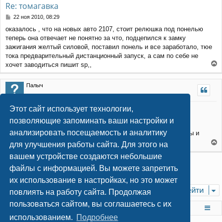
Re: томагавка
ь
с
С
22 ноя 2010, 08:29
я
о
оказалось , что на новых авто 2107, стоит релюшка под понелью
к
о
теперь она отвечает не понятно за что, подцепился к замку
н
б
щ
а
зажигания желтый силовой, поставил понель и все заработало, тюе
е
ч
тока предварительный дистанционный запуск, а сам по себе не
н
а
хочет заводиться пишит sp,,
и
л
е
е
у
р
Палыч
н
у
т
Этот сайт использует технологии,
Re: томагавка
ь
с
позволяющие запоминать ваши настройки и
С
27 ноя 2010, 14:56
я
о
анализировать посещаемость и аналитику
В таких машинках все провода за бардачком, очень доступны и
к
о
удобны.
н
б
для улучшения работы сайта. Для этого на
е
щ
а
вашем устройстве создаются небольшие
е
р
ч
Ответить
н
н
а
файлы с информацией. Вы можете запретить
и
4 сообщения • Страница
1
из
1
у
л
их использование в настройках, но это может
е
т
у
Перейти
ь
повлиять на работу сайта. Продолжая
с
пользоваться сайтом, вы соглашаетесь с их
я
На главную
Список форумов
к
использованием.
Подробнее
н