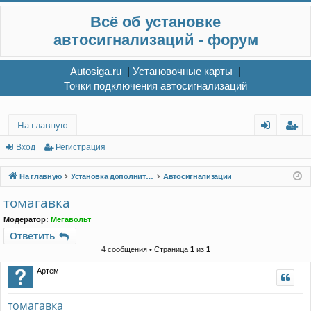
Всё об установке
автосигнализаций - форум
Autosiga.ru
|
Установочные карты
|
Точки подключения автосигнализаций
На главную
хо
ег
Вход
Регистрация
д
ис
На главную
Установка дополнительного электрооборудования
Автосигнализации
тр
томагавка
ац
Модератор:
Мегавольт
ия
Ответить
4 сообщения • Страница
1
из
1
Артем
томагавка