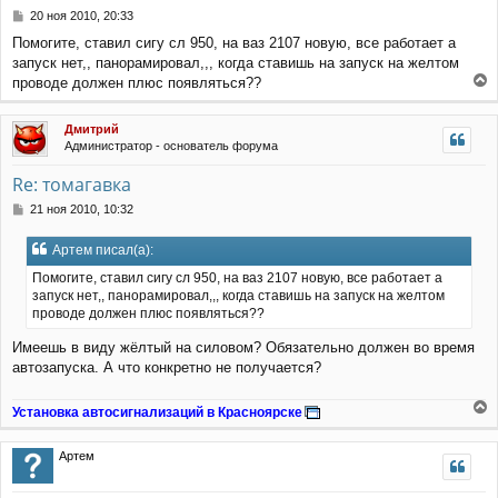
С
20 ноя 2010, 20:33
о
Помогите, ставил сигу сл 950, на ваз 2107 новую, все работает а
о
запуск нет,, панорамировал,,, когда ставишь на запуск на желтом
б
щ
проводе должен плюс появляться??
е
е
н
р
Дмитрий
и
н
Администратор - основатель форума
е
у
т
Re: томагавка
ь
с
С
21 ноя 2010, 10:32
я
о
к
о
Артем писал(а):
н
б
щ
а
Помогите, ставил сигу сл 950, на ваз 2107 новую, все работает а
е
ч
запуск нет,, панорамировал,,, когда ставишь на запуск на желтом
н
а
проводе должен плюс появляться??
и
л
е
у
Имеешь в виду жёлтый на силовом? Обязательно должен во время
автозапуска. А что конкретно не получается?
Установка автосигнализаций в Красноярске
е
р
Артем
н
у
т