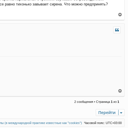
се равно тихонько завывает сирена. Что можно предпринять?
В
е
р
н
у
т
ь
с
я
к
н
а
ч
а
л
у
В
е
р
2 сообщения • Страница
1
из
1
н
у
Перейти
т
ь
с
ы (в международной практике известные как "cookies")
Часовой пояс:
UTC+03:00
я