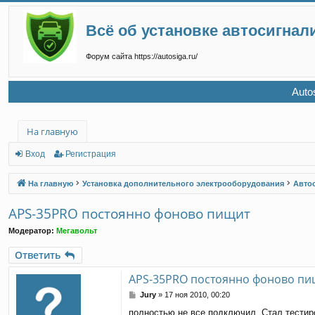
Всё об установке автосигнал
Форум сайта https://autosiga.ru/
Auto
На главную
Вход
Регистрация
На главную
Установка дополнительного электрооборудования
Авто
APS-35PRO постоянно фоново пищит
Модератор:
Мегавольт
Ответить
APS-35PRO постоянно фоново пи
С
Jury
»
17 ноя 2010, 00:20
о
полностью не все подключил. Стал тестир