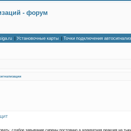
изаций - форум
siga.ru
|
Установочные карты
|
Точки подключения автосигнали
сигнализации
щит
овать: слабое завывание сирены постоянно а адекватная реакция на ты