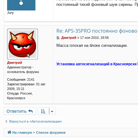
о
постоянный тихий фоновый шум сирены. Пр
б
щ
Jury
е
н
и
е
Re: APS-35PRO постоянно фоново
С
Дмитрий
»
17 ноя 2010, 18:56
о
Масса плохая на блоке сигнализации.
о
б
щ
е
Дмитрий
Установка автосигнализаций в Красноярске
н
Администратор -
и
основатель форума
е
Сообщения:
2141
Зарегистрирован:
01 авг
2009, 15:11
Откуда:
Россия,
Красноярск
Ответить
Вернуться в «Автосигнализации»
На главную
Список форумов