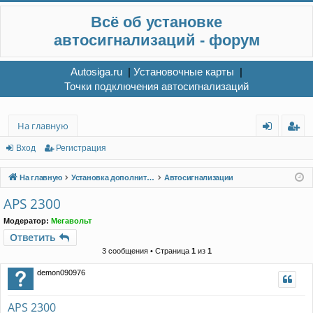
Всё об установке
автосигнализаций - форум
Autosiga.ru
|
Установочные карты
|
Точки подключения автосигнализаций
На главную
хо
ег
Вход
Регистрация
д
ис
На главную
Установка дополнительного электрооборудования
Автосигнализации
тр
APS 2300
ац
Модератор:
Мегавольт
ия
Ответить
3 сообщения • Страница
1
из
1
demon090976
APS 2300