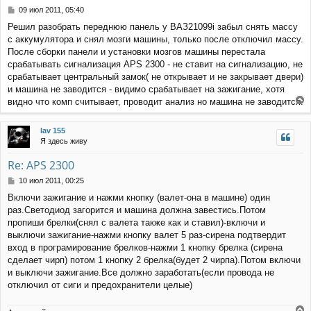
С
09 июл 2011, 05:40
о
Решил разобрать переднюю панель у ВАЗ21099i забыл снять массу
о
с аккумулятора и снял мозги машины, только после отключил массу.
б
щ
После сборки панели и установки мозгов машины перестала
е
срабатывать сигнализация APS 2300 - не ставит на сигнализацию, не
н
срабатывает центральный замок( не открывает и не закрывает двери)
и
и машина не заводится - видимо срабатывает на зажигание, хотя
е
видно что комп считывает, проводит анализ но машина не заводится.
е
р
lav 155
н
Я здесь живу
у
т
Re: APS 2300
ь
с
С
10 июл 2011, 00:25
я
о
Включи зажигание и нажми кнопку (валет-она в машине) один
к
о
раз.Светодиод загорится и машина должна завестись.Потом
н
б
щ
а
пропиши брелки(снял с валета также как и ставил)-включи и
е
ч
выключи зажигание-нажми кнопку валет 5 раз-сирена подтвердит
н
а
вход в програмирование брелков-нажми 1 кнопку брелка (сирена
и
л
сделает чирп) потом 1 кнопку 2 брелка(будет 2 чирпа).Потом включи
е
у
и выключи зажигание.Все должно заработать(если провода не
отключил от сиги и предохранители целые)