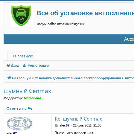
Всё об установке автосигнал
Форум сайта https://autosiga.ru/
Auto
На главную
Вход
Регистрация
На главную
Установка дополнительного электрооборудования
Авто
шумный Cenmax
Модератор:
Мегавольт
Ответить
Re: шумный Cenmax
С
alec67
»
21 фев 2011, 21:50
о
Знаю, что дороги нет!
alec67