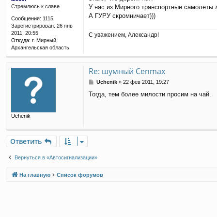
о
У нас из Мирного транспортные самолеты л
Стремлюсь к славе
б
щ
А ГУРУ скромничает)))
Сообщения:
1115
е
Зарегистрирован:
26 янв
н
2011, 20:55
С уважением, Александр!
и
Откуда:
г. Мирный,
е
Архангельская область
Re: шумный Cenmax
С
Uchenik
»
22 фев 2011, 19:27
о
Тогда, тем более милости просим на чай.
о
б
щ
Uchenik
е
н
и
е
Ответить
Вернуться в «Автосигнализации»
На главную
Список форумов