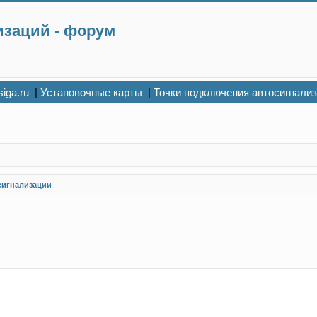
изаций - форум
siga.ru
|
Установочные карты
|
Точки подключения автосигнали
сигнализации