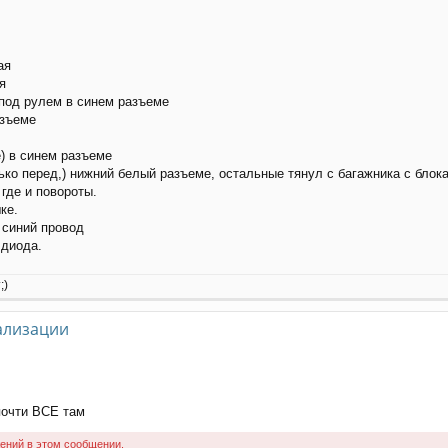
ая
я
 под рулем в синем разъеме
азъеме
е) в синем разъеме
лько перед,) нижний белый разъеме, остальные тянул с багажника с бло
 где и повороты.
ке.
 синий провод
 диода.
;)
ализации
почти ВСЕ там
ений в этом сообщении.