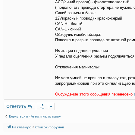
ACC(синий провод) - фиолетово-желтый
и
( подключать провода стартера не нужно,
е
Синий разъем в блоке
12V(красный провод) - красно-серый
CAN-H - белый
CAN-L - синий
Обходчик имобилайзера:
Повесил в разрыв провода от штатной рамк
Имитация педали сцепления:
У педали сцепления разъем подключиться 
Отключения магнитолы:
Не чего умней не пришло в голову как, ра
запрограммировав при это сигнализацию на
Обсуждение этого сообщения перенесено
Ответить
Вернуться в «Автосигнализации»
На главную
Список форумов