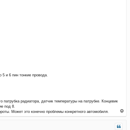
я
к
н
а
ч
а
л
у
 5 и 6 пин тонкие провода.
го патрубка радиатора, датчик температуры на патрубке. Концевик
ие под 8.
В
роты. Может это конечно проблемы конкретного автомобиля.
е
р
н
у