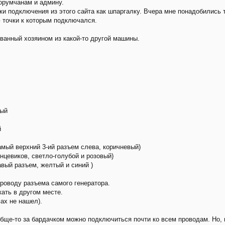
орумчанам и админу.
ки подключения из этого сайта как шпаргалку. Вчера мне понадобились 
 точки к которым подключался.
анный хозяином из какой-то другой машины.
ный
й
амый верхний 3-ий разъем слева, коричневый)
нцевиков, светло-голубой и розовый)
вый разъем, желтый и синий )
роводу разъема самого генератора.
кать в другом месте.
ах не нашел).
обще-то за бардачком можно подключиться почти ко всем проводам. Но, 