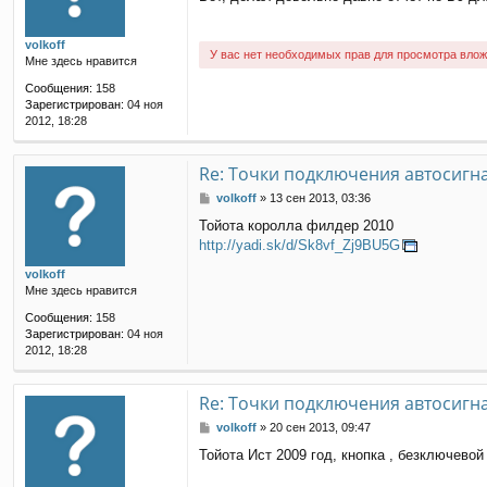
о
б
щ
volkoff
е
У вас нет необходимых прав для просмотра влож
Мне здесь нравится
н
и
Сообщения:
158
е
Зарегистрирован:
04 ноя
2012, 18:28
Re: Точки подключения автосигн
С
volkoff
»
13 сен 2013, 03:36
о
Тойота королла филдер 2010
о
http://yadi.sk/d/Sk8vf_Zj9BU5G
б
щ
volkoff
е
Мне здесь нравится
н
и
Сообщения:
158
е
Зарегистрирован:
04 ноя
2012, 18:28
Re: Точки подключения автосигн
С
volkoff
»
20 сен 2013, 09:47
о
Тойота Ист 2009 год, кнопка , безключевой
о
б