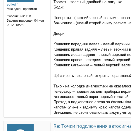
щ
Тормоз – зеленый двойной на лягушке.
volkoff
е
Боди:
Мне здесь нравится
н
и
Сообщения:
158
Повороты - (нижний черный разъем справа 
е
Зарегистрирован:
04 ноя
Зажигание - (белый второй снизу разъем н
2012, 18:28
Двери:
Концевик передняя левая - левый верхний 
Концевик правая задняя – левый верхний 
Концевик левая задняя – левый верхний ве
Концевик правая передняя- левый верхний
Концевик багажника – левый верхний верт
ЦЗ закрыть - зеленый, открыть - оранжевый
Тахо - на колодке диагностики не оказалос
Генератор – правый разъем приборки верхн
Бензонасос- левый порог черный толстый.
Проход в подкапотное слева за блоком бод
капота- ближе к заднему краю капота сдел
Внимание, не стоит отключать аккумулято
Re: Точки подключения автосигн