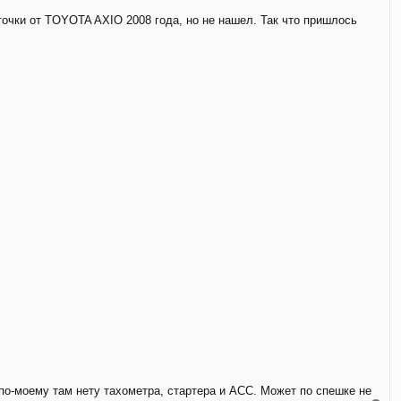
ь
с
точки от TOYOTA AXIO 2008 года, но не нашел. Так что пришлось
я
к
н
а
ч
а
л
у
по-моему там нету тахометра, стартера и АСС. Может по спешке не