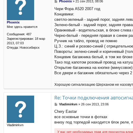
С
Phoenix
»
21 сен 2013, 08:06
о
Чери Фора А520 2007 год
о
Концевики:
б
щ
светло-зеленый - задний порог, задняя лев
Phoenix
е
Зелено-белый - задний порог, задняя права
Мне здесь нравится
н
Оранжевый - водительская, в блоке слева
и
Сообщения:
487
Черно-белый - передняя правая в синем р
е
Зарегистрирован:
18 мар
Ручник на табло, провод не помню
2013, 07:03
Ц.З.: синий и розово-синий ( отрицательно
Откуда:
Новосибирск
Повороты: зелено-синий и коричневый (то
Концевик багажника белый, в том же блоке
Тахо под капотом розовый провод на катуш
Открытие багажника на кнопке (минусовое)
Все двери и багажник обязательно через 2
Хорошую сигнализацию Шерханом не назовут
Re: Точки подключения автосигн
С
Vladimirkvn
»
26 сен 2013, 23:06
о
Chery Eastar
о
все основные точки в фотках
б
щ
внизу под торпедой находится блок реле, 
Vladimirkvn
е
н
У вас нет необходимых прав для просмотра влож