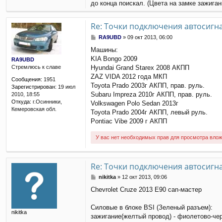
до конца поискал. (Цвета на замке зажиган
Re: Точки подключения автосигн
С
RA9UBD
»
09 окт 2013, 06:00
о
Машины:
о
KIA Bongo 2009
б
RA9UBD
щ
Hyundai Grand Starex 2008 АКПП
Стремлюсь к славе
е
ZAZ VIDA 2012 года МКП
Сообщения:
1951
н
Toyota Prado 2003г АКПП, прав. руль.
Зарегистрирован:
19 июл
и
Subaru Impreza 2010г АКПП, прав. руль.
2010, 18:55
е
Откуда:
г.Осинники,
Volkswagen Polo Sedan 2013г
Кемеровская обл.
Toyota Prado 2004г АКПП, левый руль.
Pontiac Vibe 2009 г АКПП
У вас нет необходимых прав для просмотра влож
Re: Точки подключения автосигн
С
nikitka
»
12 окт 2013, 09:06
о
Chevrolet Cruze 2013 E90 сan-мастер
о
б
щ
Силовые в блоке BSI (Зеленый разъем):
nikitka
е
зажигание(желтый провод) - фиолетово-че
н