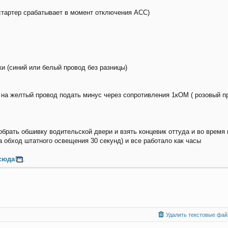
 стартер срабатывает в момент отключения ACC)
и (синий или белый провод без разницы)
на желтый провод подать минус через сопротивления 1кОМ ( розовый пр
зобрать обшивку водительской двери и взять концевик оттуда и во время
 обход штатного освещения 30 секунд) и все работало как часы
сюда
.
Удалить текстовые файл