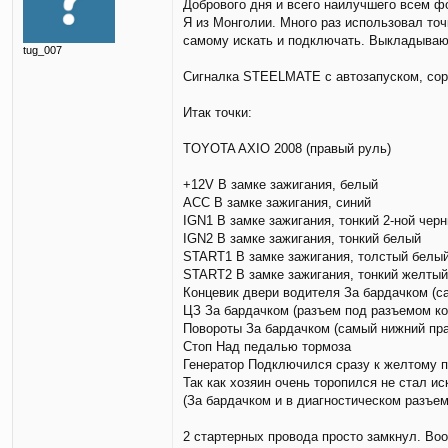
Добрового дня и всего наилучшего всем ф
о
Я из Монголии. Много раз использовал точ
б
щ
самому искать и подключать. Выкладываю
tug_007
е
н
Сигналка STEELMATE с автозапуском, сорв
и
е
Итак точки:
TOYOTA AXIO 2008 (правый руль)
+12V В замке зажигания, белый
АСС В замке зажигания, синий
IGN1 В замке зажигания, тонкий 2-ной чер
IGN2 В замке зажигания, тонкий белый
START1 В замке зажигания, толстый белы
START2 В замке зажигания, тонкий желтый
Концевик двери водителя За бардачком (с
ЦЗ За бардачком (разъем под разъемом ко
Повороты За бардачком (самый нижний пра
Стоп Над педалью тормоза
Генератор Подключился сразу к желтому п
Так как хозяин очень торопился не стал ис
(За бардачком и в диагностическом разъем
2 стартерных провода просто замкнул. Во