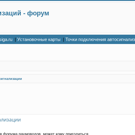
изаций - форум
siga.ru
|
Установочные карты
|
Точки подключения автосигнали
сигнализации
ализации
я форума раумоводов, может кому пригодиться....