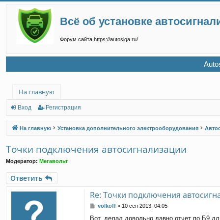
Всё об установке автосигнал
Форум сайта https://autosiga.ru/
Auto
На главную
Вход
Регистрация
На главную
Установка дополнительного электрооборудования
Авто
Точки подключения автосигнализации
Модератор:
Мегавольт
Ответить
Re: Точки подключения автосигн
С
volkoff
»
10 сен 2013, 04:05
о
Вот, делал довольно давно отчет по Б9 дл