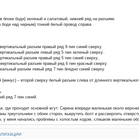
в блоке боди) зеленый и салатовый, нижний ряд на разъеме.
а боди над черным) тонкий белый провод справа.
вертикальный разъем правый ряд 9 пин синий сверху.
вертикальный разъем левый ряд 5 пин зеленый сверху..
ртикальный разъем правый ряд 5 пин синий сверху..
 вертикальный разъем правый ряд 6 пин красный сверху.
икальный разъем левый ряд 7 пин бледно синий сверху.
 (минус) – второй сверху белый разъем слева от длинного вертикального
ь.
ий ряд 7 пин синий.
и, где проходит основной жгут. Сирена впереди маленькая около верхне
аны треугольники с обоих сторон, выкрутить болт и рассверлить отверст
р, у меня начались проблемы с холостым ходом, слишком маленькие обо
ализации