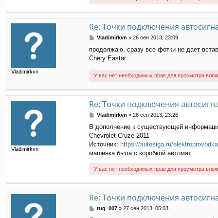
и
е
Re: Точки подключения автосигн
С
Vladimirkvn
»
26 сен 2013, 23:09
о
продолжаю, сразу все фотки не дает вста
о
Chery Eastar
б
щ
Vladimirkvn
е
У вас нет необходимых прав для просмотра влож
н
и
е
Re: Точки подключения автосигн
С
Vladimirkvn
»
26 сен 2013, 23:26
о
В дополнение к существующей информаци
о
Chevrolet Cruze 2011
б
щ
Источник:
https://autosiga.ru/elektroprovodka
Vladimirkvn
е
машинка была с коробкой автомат
н
и
У вас нет необходимых прав для просмотра влож
е
Re: Точки подключения автосигн
С
tug_007
»
27 сен 2013, 05:03
о