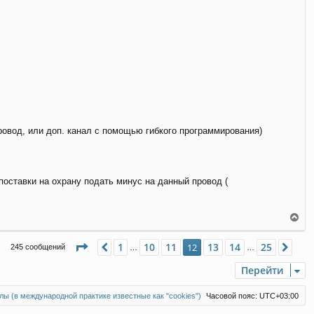
а
ч
а
л
у
овод, или доп. канал с помощью гибкого программирования)
 поставки на охрану подать минус на данный провод (
В
е
р
Страница
12
из
25
1
10
11
13
14
25
Пред.
12
Сле
245 сообщений
…
…
н
у
Перейти
т
ь
с
ы (в международной практике известные как "cookies")
Часовой пояс:
UTC+03:00
я