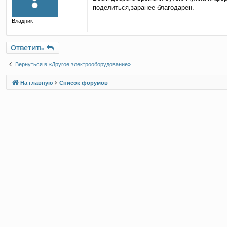
о
поделиться,заранее благодарен.
б
щ
Владник
е
н
и
е
Ответить
Вернуться в «Другое электрооборудование»
На главную
Список форумов