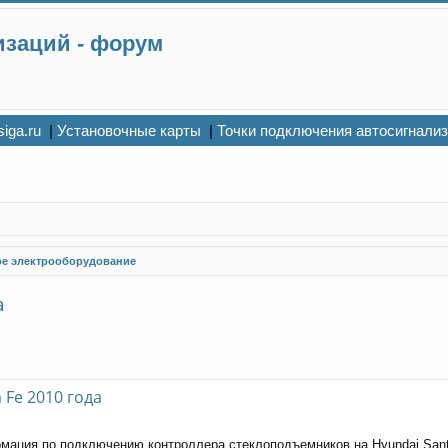
изаций - форум
siga.ru
|
Установочные карты
|
Точки подключения автосигнали
ое электрооборудование
а
 Fe 2010 года
мация по подключению контроллера стеклоподъемников на Hyundai Santa 