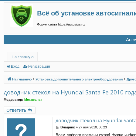
Всё об установке автосигнал
Форум сайта https://autosiga.ru/
Auto
На главную
Вход
Регистрация
На главную
Установка дополнительного электрооборудования
Друг
доводчик стекол на Hyundai Santa Fe 2010 год
Модератор:
Мегавольт
Ответить
доводчик стекол на Hyundai Santa
С
Владник
»
27 ноя 2010, 08:23
о
Всем доброго времени суток! Нужна инфор