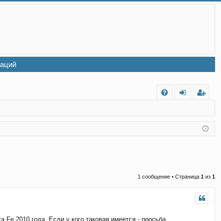
заций
FA
хо
ег
Q
д
ис
тр
ац
ия
1 сообщение • Страница
1
из
1
Fe 2010 года. Если у кого таковая имеется - просьба