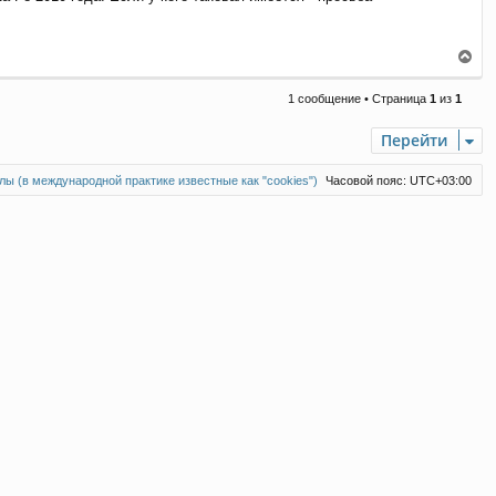
В
е
р
1 сообщение • Страница
1
из
1
н
у
Перейти
т
ь
с
ы (в международной практике известные как "cookies")
Часовой пояс:
UTC+03:00
я
к
н
а
ч
а
л
у