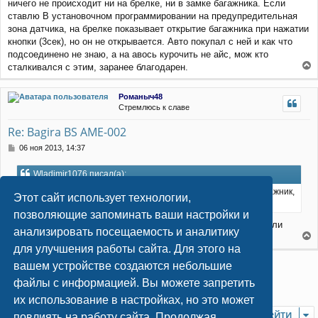
ничего не происходит ни на брелке, ни в замке багажника. Если
и
л
ставлю В установочном программировании на предупредительная
е
у
зона датчика, на брелке показывает открытие багажника при нажатии
кнопки (3сек), но он не открывается. Авто покупал с ней и как что
подсоединено не знаю, а на авось курочить не айс, мож кто
сталкивался с этим, заранее благодарен.
е
р
Романыч48
н
Стремлюсь к славе
у
т
Re: Bagira BS AME-002
ь
с
С
06 ноя 2013, 14:37
я
о
к
о
Wladimir1076 писал(а):
н
б
щ
а
В общем проблема такая. С брелков закрывает и двери и багажник,
Этот сайт использует технологии,
е
ч
а вот открыть один багажник не желает
н
а
позволяющие запоминать ваши настройки и
и
л
Вот ведь КОЗА какая...Осталось только понять КТО? Авто или
анализировать посещаемость и аналитику
е
у
сигналка..
е
для улучшения работы сайта. Для этого на
р
Ответить
вашем устройстве создаются небольшие
н
у
файлы с информацией. Вы можете запретить
2
3
4
5
1
След.
44 сообщения
т
их использование в настройках, но это может
ь
Перейти
с
повлиять на работу сайта. Продолжая