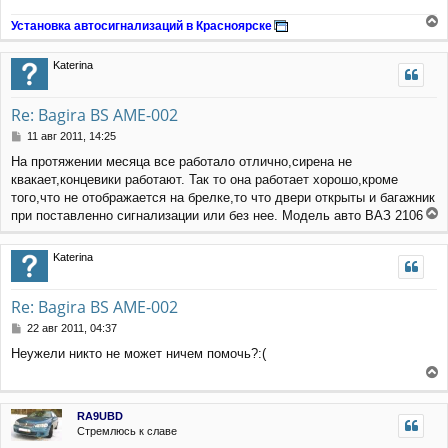
Установка автосигнализаций в Красноярске
е
р
Katerina
н
у
т
Re: Bagira BS AME-002
ь
с
С
11 авг 2011, 14:25
я
о
На протяжении месяца все работало отлично,сирена не
к
о
квакает,концевики работают. Так то она работает хорошо,кроме
н
б
щ
а
того,что не отображается на брелке,то что двери открыты и багажник
е
ч
при поставленно сигнализации или без нее. Модель авто ВАЗ 2106
н
а
е
и
л
р
е
Katerina
у
н
у
т
Re: Bagira BS AME-002
ь
с
С
22 авг 2011, 04:37
я
о
Неужели никто не может ничем помочь?:(
к
о
н
б
е
щ
а
е
р
ч
RA9UBD
н
н
а
Стремлюсь к славе
и
у
л
е