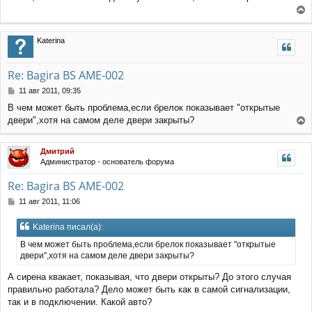
н
б
е
щ
а
е
р
ч
Katerina
н
н
а
и
у
л
е
т
у
Re: Bagira BS AME-002
ь
с
С
11 авг 2011, 09:35
я
о
В чем может быть проблема,если брелок показывает "открытые
к
о
двери",хотя на самом деле двери закрыты?
н
б
е
щ
а
е
р
ч
Дмитрий
н
н
а
Администратор - основатель форума
и
у
л
е
т
у
Re: Bagira BS AME-002
ь
с
С
11 авг 2011, 11:06
я
о
к
о
Katerina писал(а):
н
б
щ
а
В чем может быть проблема,если брелок показывает "открытые
е
ч
двери",хотя на самом деле двери закрыты?
н
а
и
л
А сирена квакает, показывая, что двери открыты? До этого случая
е
у
правильно работала? Дело может быть как в самой сигнализации,
так и в подключении. Какой авто?