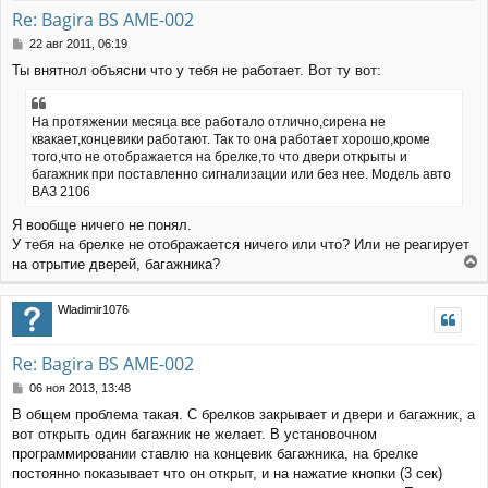
т
у
Re: Bagira BS AME-002
ь
с
С
22 авг 2011, 06:19
я
о
Ты внятнол объясни что у тебя не работает. Вот ту вот:
к
о
н
б
щ
а
На протяжении месяца все работало отлично,сирена не
е
ч
квакает,концевики работают. Так то она работает хорошо,кроме
н
а
того,что не отображается на брелке,то что двери открыты и
и
л
е
багажник при поставленно сигнализации или без нее. Модель авто
у
ВАЗ 2106
Я вообще ничего не понял.
У тебя на брелке не отображается ничего или что? Или не реагирует
на отрытие дверей, багажника?
е
р
Wladimir1076
н
у
т
Re: Bagira BS AME-002
ь
с
С
06 ноя 2013, 13:48
я
о
В общем проблема такая. С брелков закрывает и двери и багажник, а
к
о
вот открыть один багажник не желает. В установочном
н
б
щ
а
программировании ставлю на концевик багажника, на брелке
е
ч
постоянно показывает что он открыт, и на нажатие кнопки (3 сек)
н
а