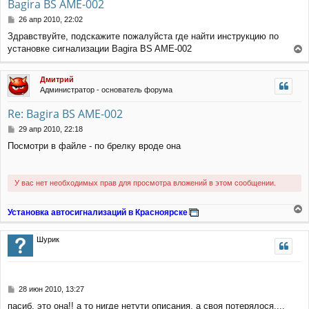
Bagira BS AME-002
С
26 апр 2010, 22:02
о
Здравствуйте, подскажите пожалуйста где найти инструкцию по
о
установке сигнализации Bagira BS AME-002
б
е
щ
е
р
Дмитрий
н
н
Администратор - основатель форума
и
у
е
т
Re: Bagira BS AME-002
ь
с
С
29 апр 2010, 22:18
я
о
Посмотри в файле - по брелку вроде она
к
о
н
б
щ
а
е
ч
У вас нет необходимых прав для просмотра вложений в этом сообщении.
н
а
и
л
е
Установка автосигнализаций в Красноярске
у
е
р
Шурик
н
у
т
ь
с
С
28 июн 2010, 13:27
я
о
пасиб, это она!! а то нигде нетути описания, а своя потерялося....
к
о