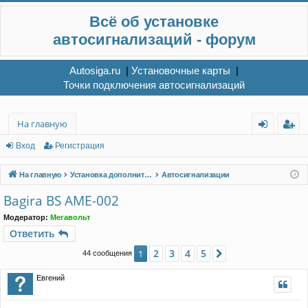
Всё об установке
автосигнализаций - форум
Autosiga.ru
|
Установочные карты
|
Точки подключения автосигнализаций
На главную
хо
ег
Вход
Регистрация
д
ис
На главную
Установка дополнительного электрооборудования
Автосигнализации
тр
Bagira BS AME-002
ац
Модератор:
Мегавольт
ия
Ответить
2
3
4
5
1
След.
44 сообщения
Евгений