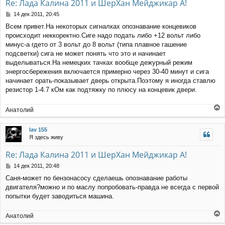
Re: Лада Калина 2011 и ШерХан Мейджикар А!
С
14 дек 2011, 20:45
о
Всем привет.На некоторых сигналках опознавание концевиков
о
происходит неккоректно.Сиге надо подать либо +12 вольт либо
б
щ
минус-а гдето от 3 вольт до 8 вольт (типа плавное гашение
е
подсветки) сига не может понять что это и начинает
н
выделываться.На немецких тачках вообще дежурный режим
и
энергосбережения включается примерно через 30-40 минут и сига
е
начинает орать-показывает дверь открыта.Поэтому я иногда ставлю
резистор 1-4.7 кОм как подтяжку по плюсу на концевик двери.
Анатолий
е
р
lav 155
н
Я здесь живу
у
т
Re: Лада Калина 2011 и ШерХан Мейджикар А!
ь
с
С
14 дек 2011, 20:48
я
о
Саня-может по бензонасосу сделаешь опознавание работы
к
о
двигателя?можно и по маслу попробовать-правда не всегда с первой
н
б
щ
а
попытки будет заводиться машина.
е
ч
н
а
Анатолий
и
л
е