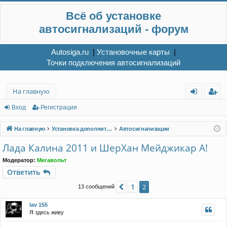
Всё об установке
автосигнализаций - форум
Autosiga.ru
|
Установочные карты
|
Точки подключения автосигнализаций
На главную
хо
ег
Вход
Регистрация
д
ис
На главную
Установка дополнительного электрооборудования
Автосигнализации
тр
Лада Калина 2011 и ШерХан Мейджикар А!
ац
Модератор:
Мегавольт
ия
Ответить
1
Пред.
2
13 сообщений
lav 155
Я здесь живу