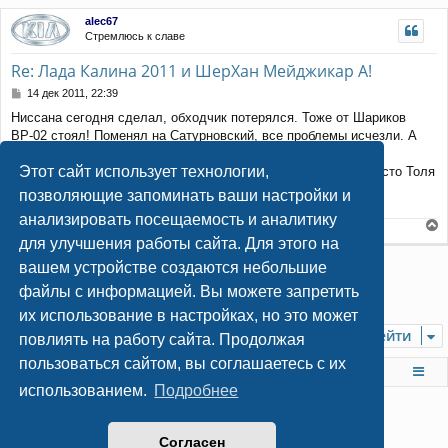
е
у
р
alec67
н
Стремлюсь к славе
у
т
Re: Лада Калина 2011 и ШерХан Мейджикар А!
ь
с
С
14 дек 2011, 22:39
я
о
Ниссана сегодня сделал, обходчик потерялся. Тоже от Шариков
к
о
ВР-02 стоял! Поменял на Сатурновский, все проблемы исчезли. А
н
б
щ
а
Калина только в понедельник будет повторно!
е
ч
Этот сайт использует технологии,
Тёзка, цвета проводов и их расположение это не секрет, просто Толя
н
а
написал про подпор через сопротивление.
позволяющие запоминать ваши настройки и
и
л
е
у
анализировать посещаемость и аналитику
С уважением, Александр!
е
для улучшения работы сайта. Для этого на
р
Ответить
вашем устройстве создаются небольшие
н
у
файлы с информацией. Вы можете запретить
1
Пред.
2
13 сообщений
т
их использование в настройках, но это может
ь
Перейти
с
повлиять на работу сайта. Продолжая
я
пользоваться сайтом, вы соглашаетесь с их
к
На главную
Список форумов
н
использованием.
Подробнее
а
ч
а
© 2009
-2026 Всё об установке автосигнализаций
Согласен