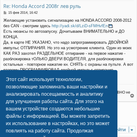
е
т
у
Re: Honda Accord 2008г лев руль
ь
с
С
15 фев 2014, 16:42
я
о
Желающие установить сигнализацию на HONDA ACCORD 2008-2012
к
о
без CAN - смотрим здесь
http://yadi.sk/d/LziD-sFMHvfEn
.
н
б
щ
а
Есть нюансы по автозапуску. Дочитываем ВНИМАТЕЛЬНО и ДО
е
ч
КОНЦА.
н
а
Да, в карте НЕ УКАЗАНО, что надо запрограммировать ДВОЙНОЙ
и
л
импульс ОТПИРАНИЯ. Но это на усмотрение клиента. Один из моих
е
у
КАК РАЗ захотел РАЗДЕЛЬНОЕ отпирание - на первое нажатие -
разблокировка тОЛЬКО ДВЕРИ ВОДИТЕЛЯ, для разблокировки
остальных - повторное нажатие кн. СНЯТЬ с охраны на пульте. А вот
второму ПРОГРАММИРОВАЛ двойной импульс отпирания.
Сигнализация это позволяет.
Этот сайт использует технологии,
позволяющие запоминать ваши настройки и
Жизненное наблюдение: Электроника - наука о контактах.
Аксиома установщика: То, что КРИВО установлено - работать РОВНО не
анализировать посещаемость и аналитику
будет НИКОГДА.
е
для улучшения работы сайта. Для этого на
р
Ответить
вашем устройстве создаются небольшие
н
у
файлы с информацией. Вы можете запретить
1
2
Пред.
3
26 сообщений
т
их использование в настройках, но это может
ь
Перейти
с
повлиять на работу сайта. Продолжая
я