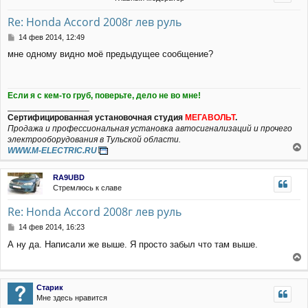
у
л
е
т
у
Re: Honda Accord 2008г лев руль
ь
с
С
14 фев 2014, 12:49
я
о
мне одному видно моё предыдущее сообщение?
к
о
н
б
щ
а
е
ч
Если я с кем-то груб, поверьте, дело не во мне!
н
а
_________________
и
л
Сертифицированная установочная студия
МЕГАВОЛЬТ
.
е
у
Продажа и профессиональная установка автосигнализаций и прочего
электрооборудования в Тульской области.
WWW.M-ELECTRIC.RU
е
р
RA9UBD
н
Стремлюсь к славе
у
т
Re: Honda Accord 2008г лев руль
ь
с
С
14 фев 2014, 16:23
я
о
А ну да. Написали же выше. Я просто забыл что там выше.
к
о
н
б
е
щ
а
е
р
ч
Старик
н
н
а
Мне здесь нравится
и
у
л