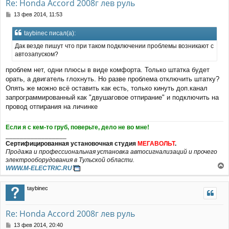
Re: Honda Accord 2008г лев руль
С
13 фев 2014, 11:53
о
о
taybinec писал(а):
б
щ
Дак везде пишут что при таком подключении проблемы возникают с
е
автозапуском?
н
и
проблем нет, одни плюсы в виде комфорта. Только штатка будет
е
орать, а двигатель глохнуть. Но разве проблема отключить штатку?
Опять же можно всё оставить как есть, только кинуть доп.канал
запрограммированный как "двушаговое отпирание" и подключить на
провод отпирания на личинке
Если я с кем-то груб, поверьте, дело не во мне!
_________________
Сертифицированная установочная студия
МЕГАВОЛЬТ
.
Продажа и профессиональная установка автосигнализаций и прочего
электрооборудования в Тульской области.
WWW.M-ELECTRIC.RU
е
р
taybinec
н
у
т
Re: Honda Accord 2008г лев руль
ь
с
С
13 фев 2014, 20:40