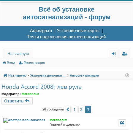
Всё об установке
автосигнализаций - форум
Autosiga.ru
|
Установочные карты
|
Точки подключения автосигнализаций
На главную
хо
ег
Вход
Регистрация
д
ис
На главную
Установка дополнительного электрооборудования
Автосигнализации
тр
Honda Accord 2008г лев руль
ац
Модератор:
Мегавольт
ия
Ответить
1
2
Пред.
3
26 сообщений
Мегавольт
Главный модератор