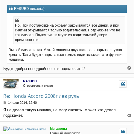
я
о
к
о
RA9UBD писал(а):
н
б
щ
а
е
ч
н
а
Но. При постановке на охрану, закрываются все двери, а при
и
л
снятии открывается только водительская. Подскажите что не
е
у
так сделал. Подключал в жгуте из водительской двери
примерно так.
Вы всё сделали так. У этой машины двух шаговое открытие нужно
делать. Так и будет открываться только водительская, это функция
машины.
Будте добры поподробнее. как подключить?
е
р
RA9UBD
н
Стремлюсь к славе
у
т
Re: Honda Accord 2008г лев руль
ь
с
С
14 фев 2014, 12:40
я
о
Я не делал такую машину, не могу сказать. Может кто делал
к
о
подскажет.
н
б
е
щ
а
е
р
ч
Мегавольт
н
н
а
Главный модератор
и