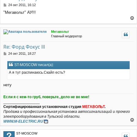
с
С
24 окт 2011, 16:12
я
о
"Мегавольт" АУ!!!
к
о
н
б
е
щ
а
е
р
ч
Мегавольт
н
н
а
Главный модератор
и
у
л
е
т
у
Re: Форд Фокус III
ь
с
С
24 окт 2011, 18:27
я
о
к
о
ST-MOSCOW писал(а):
н
б
щ
а
А я тут распинаюсь.Скайп есть?
е
ч
н
а
нету
и
л
е
у
Если я с кем-то груб, поверьте, дело не во мне!
_________________
Сертифицированная установочная студия
МЕГАВОЛЬТ
.
Продажа и профессиональная установка автосигнализаций и прочего
электрооборудования в Тульской области.
WWW.M-ELECTRIC.RU
е
р
ST-MOSCOW
н