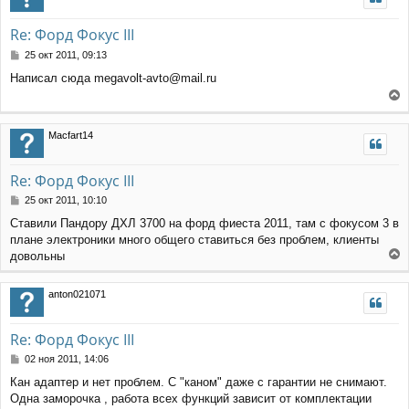
у
т
Re: Форд Фокус III
ь
с
С
25 окт 2011, 09:13
я
о
Написал сюда megavolt-avto@mail.ru
к
о
н
б
е
щ
а
е
р
ч
Macfart14
н
н
а
и
у
л
е
т
у
Re: Форд Фокус III
ь
с
С
25 окт 2011, 10:10
я
о
Ставили Пандору ДХЛ 3700 на форд фиеста 2011, там с фокусом 3 в
к
о
плане электроники много общего ставиться без проблем, клиенты
н
б
щ
а
довольны
е
е
ч
н
р
а
anton021071
и
н
л
е
у
у
т
Re: Форд Фокус III
ь
с
С
02 ноя 2011, 14:06
я
о
Кан адаптер и нет проблем. С "каном" даже с гарантии не снимают.
к
о
Одна заморочка , работа всех функций зависит от комплектации
н
б