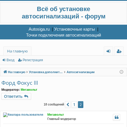
Всё об установке
автосигнализаций - форум
Autosiga.ru
|
Установочные карты
|
Точки подключения автосигнализаций
На главную
хо
ег
Вход
Регистрация
д
ис
На главную
Установка дополнительного электрооборудования
Автосигнализации
тр
Форд Фокус III
ац
Модератор:
Мегавольт
ия
Ответить
1
Пред.
2
18 сообщений
Мегавольт
Главный модератор