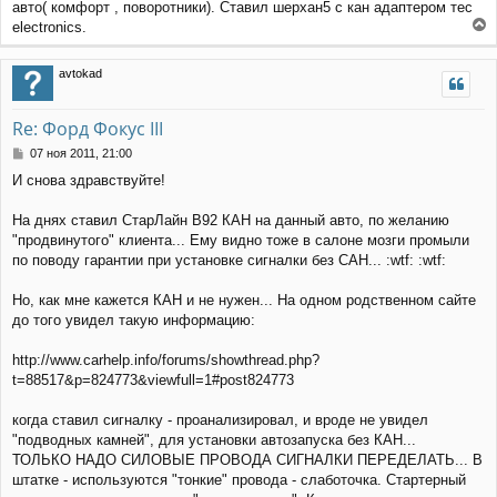
щ
а
авто( комфорт , поворотники). Ставил шерхан5 с кан адаптером тес
е
ч
electronics.
н
а
е
и
л
р
е
avtokad
у
н
у
т
Re: Форд Фокус III
ь
с
С
07 ноя 2011, 21:00
я
о
И снова здравствуйте!
к
о
н
б
щ
а
На днях ставил СтарЛайн В92 КАН на данный авто, по желанию
е
ч
"продвинутого" клиента... Ему видно тоже в салоне мозги промыли
н
а
по поводу гарантии при установке сигналки без САН... :wtf: :wtf:
и
л
е
у
Но, как мне кажется КАН и не нужен... На одном родственном сайте
до того увидел такую информацию:
http://www.carhelp.info/forums/showthread.php?
t=88517&p=824773&viewfull=1#post824773
когда ставил сигналку - проанализировал, и вроде не увидел
"подводных камней", для установки автозапуска без КАН...
ТОЛЬКО НАДО СИЛОВЫЕ ПРОВОДА СИГНАЛКИ ПЕРЕДЕЛАТЬ... В
штатке - используются "тонкие" провода - слаботочка. Стартерный