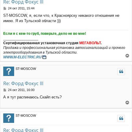
Re: Форд Фокус III
С
24 окт 2011, 15:44
о
ST-MOSCOW, я, если что, к Красноярску никакого отношения не
о
имею. Я из Тульской области )))
б
щ
е
Если я с кем-то груб, поверьте, дело не во мне!
н
_________________
и
Сертифицированная установочная студия
МЕГАВОЛЬТ
.
е
Продажа и профессиональная установка автосигнализаций и прочего
электрооборудования в Тульской области.
WWW.M-ELECTRIC.RU
е
р
ST-MOSCOW
н
у
т
Re: Форд Фокус III
ь
с
С
24 окт 2011, 16:00
я
о
А я тут распинаюсь.Скайп есть?
к
о
н
б
е
щ
а
е
р
ч
ST-MOSCOW
н
н
а
и
у
л
е
т
у
Re: Форд Фокус III
ь