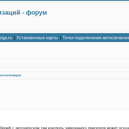
изаций - форум
siga.ru
|
Установочные карты
|
Точки подключения автосигнали
сигнализации
Шериф с автозапуском,там контроль заведенного двигателя может осущес