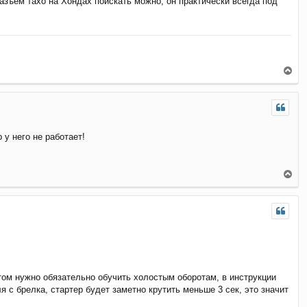
азъем тахо на Хондах поискать можно, он практически всегда под
ь
с
я
к
н
а
ч
В
а
е
л
р
у
н
у
т
у него не работает!
ь
с
я
к
В
н
е
а
р
ч
н
а
у
л
т
у
ь
с
я
к
ом нужно обязательно обучить холостым оборотам, в инструкции
н
я с брелка, стартер будет заметно крутить меньше 3 сек, это значит
а
ч