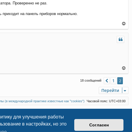
атора. Проверенно не раз.
а
л
ть приходит на панель приборов нормально.
у
В
е
р
н
у
т
ь
с
я
к
В
н
е
а
р
1
Пред.
2
ч
18 сообщений
н
а
у
Перейти
л
т
у
ь
с
ы (в международной практике известные как "cookies")
Часовой пояс:
UTC+03:00
я
к
н
литику для улучшения работы
а
зование в настройках, но это
ч
Согласен
а
нее