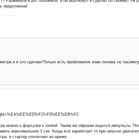
??? Разжевали в рот положили, а он выплюнул и сделал по своему! Уж р
ть предложена!
метра и я это сделаю!Только есть проблема!не знаю почему но тахометр 
l?highlight=%EA%EE%ED%F2%F0%EE%EB%FC
тра можно к форсунке к любой. Таким же образом ищются импульсы. Пот
вить максимальное 3 сек. Когда всё заработает то при запуске двигател
тра, и стартер отключает во время.