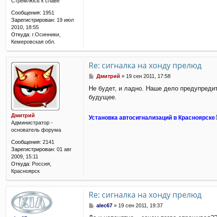
щ
Стремлюсь к славе
е
Сообщения:
1951
н
Зарегистрирован:
19 июл
и
2010, 18:55
е
Откуда:
г.Осинники,
Кемеровская обл.
Re: сигналка на хонду прелюд
С
Дмитрий
»
19 сен 2011, 17:58
о
Не будет, и ладно. Наше дело предупредит
о
будущее.
б
щ
е
Дмитрий
Установка автосигнализаций в Красноярске
н
Администратор -
и
основатель форума
е
Сообщения:
2141
Зарегистрирован:
01 авг
2009, 15:11
Откуда:
Россия,
Красноярск
Re: сигналка на хонду прелюд
С
alec67
»
19 сен 2011, 19:37
о