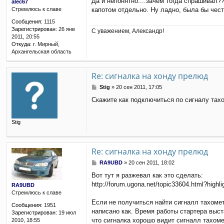
Да и непонятно....зачем тогда спрашивал?
alec67
о
капотом отдельно. Ну ладно, была бы чес
Стремлюсь к славе
б
щ
Сообщения:
1115
е
Зарегистрирован:
26 янв
С уважением, Александр!
н
2011, 20:55
и
Откуда:
г. Мирный,
е
Архангельская область
Re: сигналка на хонду прелюд
С
Stig
»
20 сен 2011, 17:05
о
Скажите как подключиться по сигналу тахо
о
б
щ
Stig
е
н
и
е
Re: сигналка на хонду прелюд
С
RA9UBD
»
20 сен 2011, 18:02
о
Вот тут я разжевал как это сделать:
о
http://forum.ugona.net/topic33604.htm
б
RA9UBD
щ
Стремлюсь к славе
е
Если не получиться найти сигналл тахоме
Сообщения:
1951
н
написано как. Время работы стартера выста
Зарегистрирован:
19 июл
и
что сигналка хорошо видит сигналл тахоме
2010, 18:55
е