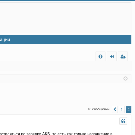
заций
FA
хо
ег
Q
д
ис
тр
ац
ия
1
Пред.
2
18 сообщений
твляться по зарядке АКБ, то есть как только напряжение в