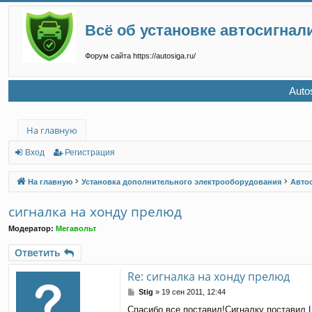
Всё об установке автосигнал
Форум сайта https://autosiga.ru/
Auto
На главную
Вход
Регистрация
На главную
Установка дополнительного электрооборудования
Авто
сигналка на хонду прелюд
Модератор:
Мегавольт
Ответить
Re: сигналка на хонду прелюд
С
Stig
»
19 сен 2011, 12:44
о
Cпасибо,все поставил!Сигналку поставил 