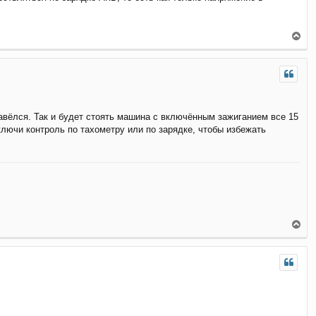
В
е
р
н
у
т
ь
с
 завёлся. Так и будет стоять машина с включённым зажиганием все 15
я
ключи контроль по тахометру или по зарядке, чтобы избежать
к
н
а
ч
а
л
у
В
е
р
н
у
т
ь
с
я