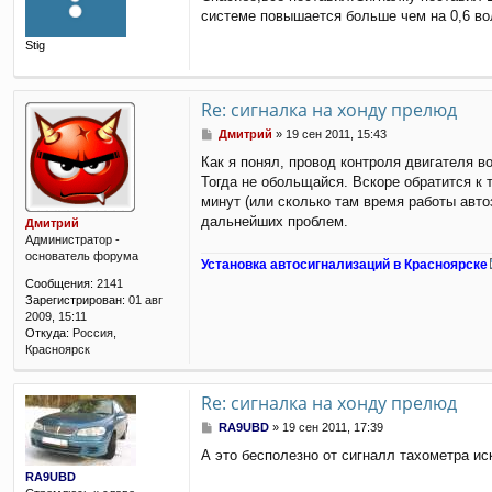
о
системе повышается больше чем на 0,6 вол
б
щ
Stig
е
н
и
е
Re: сигналка на хонду прелюд
С
Дмитрий
»
19 сен 2011, 15:43
о
Как я понял, провод контроля двигателя 
о
Тогда не обольщайся. Вскоре обратится к т
б
щ
минут (или сколько там время работы авто
е
дальнейших проблем.
Дмитрий
н
Администратор -
и
основатель форума
Установка автосигнализаций в Красноярске
е
Сообщения:
2141
Зарегистрирован:
01 авг
2009, 15:11
Откуда:
Россия,
Красноярск
Re: сигналка на хонду прелюд
С
RA9UBD
»
19 сен 2011, 17:39
о
А это бесполезно от сигналл тахометра иск
о
б
RA9UBD