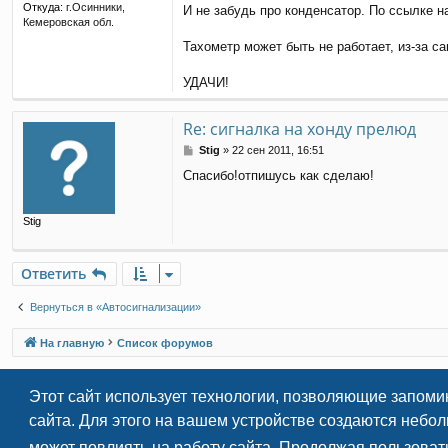
Откуда:
г.Осинники,
И не забудь про конденсатор. По ссылке н
Кемеровская обл.
Тахометр может быть не работает, из-за с
УДАЧИ!
Re: сигналка на хонду прелюд
С
Stig
»
22 сен 2011, 16:51
о
Cпасибо!отпишусь как сделаю!
о
б
щ
Stig
е
н
и
е
Ответить
Вернуться в «Автосигнализации»
На главную
Список форумов
Этот сайт использует технологии, позволяющие запоми
сайта. Для этого на вашем устройстве создаются небо
может повлиять на работу сайта. Продолжая пользоват