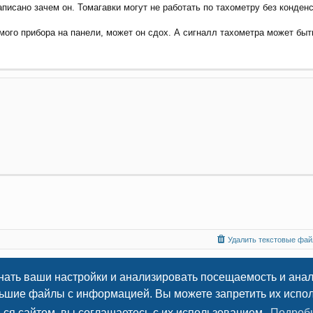
аписано зачем он. Томагавки могут не работать по тахометру без конденс
амого прибора на панели, может он сдох. А сигналл тахометра может бы
Удалить текстовые файл
нать ваши настройки и анализировать посещаемость и ана
© 2009
-2026 Всё об установке автосигнализаций
льшие файлы с информацией. Вы можете запретить их исполь
AutoSiga.Ru
ься сайтом, вы соглашаетесь с их использованием.
Подроб
Конфиденциальность
|
Правила