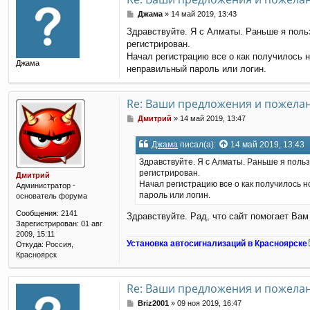
С
Джама
»
14 май 2019, 13:43
о
Здравствуйте. Я с Алматы. Раньше я поль
о
регистрирован.
б
щ
Начал регистрацию все о как получилось но
Джама
е
неправильный пароль или логин.
н
и
е
Re: Ваши предложения и пожела
С
Дмитрий
»
14 май 2019, 13:47
о
о
Джама
писал(а):
14 май 2019, 13:43
б
щ
Здравствуйте. Я с Алматы. Раньше я польз
е
регистрирован.
Дмитрий
н
Начал регистрацию все о как получилось но
Администратор -
и
пароль или логин.
основатель форума
е
Сообщения:
2141
Здравствуйте. Рад, что сайт помогает Вам
Зарегистрирован:
01 авг
2009, 15:11
Установка автосигнализаций в Красноярске
Откуда:
Россия,
Красноярск
Re: Ваши предложения и пожела
С
Briz2001
»
09 ноя 2019, 16:47