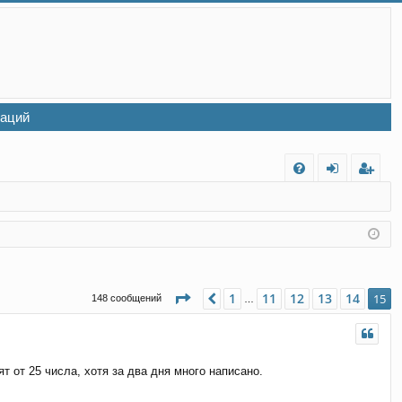
заций
FA
хо
ег
Q
д
ис
тр
ац
Страница
15
из
15
1
11
12
13
14
Пред.
15
148 сообщений
…
ия
 от 25 числа, хотя за два дня много написано.