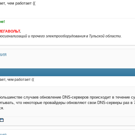
ет, чем работает ((
не!
МЕГАВОЛЬТ
.
осигнализаций и прочего электрооборудования в Тульской области.
ния
ет, чем работает ((
ольшинстве случаев обновление DNS-серверов происходит в течение сут
итывать, что некоторые провайдеры обновляют свои DNS-серверы раз в 7
ся.
ния