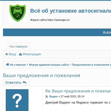
Всё об установке автосигнал
Форум сайта https://autosiga.ru/
Auto
На главную
Вход
Регистрация
На главную
Форум администрации сайта
Предложения и пожелания 
Ваши предложения и пожелания
Ответить
Re: Ваши предложения и пожела
С
Вадик
»
27 май 2015, 05:14
о
Дмитрий Виджет на Яндексе тормозит по ст
о
б
щ