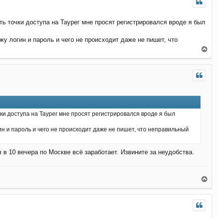
у
т
ь точки доступа на Таурег мне просят регистрировался вроде я был
ь
с
я
жу логин и пароль и чего не происходит даже не пишет, что
к
В
н
е
а
р
ч
н
а
у
л
т
у
ь
с
я
ки доступа на Таурег мне просят регистрировался вроде я был
к
н
гин и пароль и чего не происходит даже не пишет, что неправильный
а
ч
а
 в 10 вечера по Москве всё заработает. Извините за неудобства.
л
у
В
е
р
н
у
т