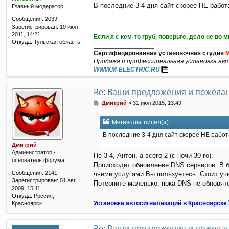
В последние 3-4 дня сайт скорее НЕ работа
Главный модератор
о
б
Сообщения:
2039
щ
Зарегистрирован:
10 июл
е
2011, 14:21
Если я с кем-то груб, поверьте, дело не во м
н
Откуда:
Тульская область
_________________
и
Сертифицированная установочная студия
е
Продажа и профессиональная установка авт
WWW.M-ELECTRIC.RU
Re: Ваши предложения и пожела
С
Дмитрий
»
31 июл 2015, 13:49
о
о
Мегавольт писал(а):
б
щ
В последние 3-4 дня сайт скорее НЕ работа
е
Дмитрий
н
Администратор -
Не 3-4, Антон, а всего 2 (с ночи 30-го).
и
основатель форума
е
Происходит обновление DNS серверов. В б
Сообщения:
2141
чьими услугами Вы пользуетесь. Стоит уч
Зарегистрирован:
01 авг
Потерпите маленько, пока DNS не обновят
2009, 15:11
Откуда:
Россия,
Установка автосигнализаций в Красноярске
Красноярск
Re: Ваши предложения и пожела