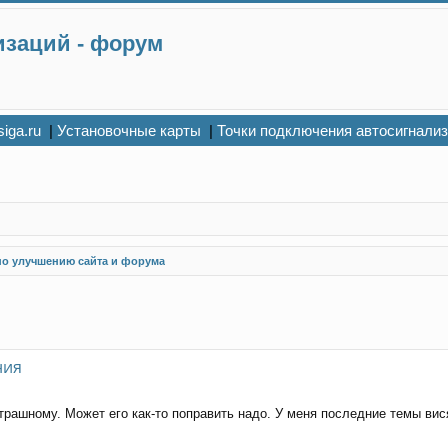
изаций - форум
siga.ru
|
Установочные карты
|
Точки подключения автосигнали
по улучшению сайта и форума
ния
рашному. Может его как-то поправить надо. У меня последние темы висят