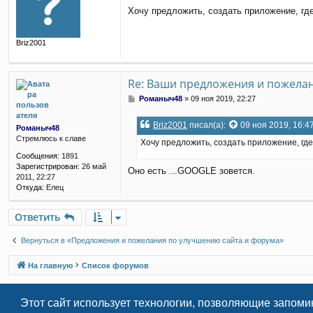
о
Хочу предложить, создать приложение, где
о
б
щ
Briz2001
е
н
и
е
Re: Ваши предложения и пожела
С
Романыч48
»
09 ноя 2019, 22:27
о
о
Briz2001
писал(а):
09 ноя 2019, 16:4
Романыч48
б
Стремлюсь к славе
щ
Хочу предложить, создать приложение, где
е
Сообщения:
1891
н
Зарегистрирован:
26 май
Оно есть ...GOOGLE зовется.
и
2011, 22:27
е
Откуда:
Елец
Ответить
Вернуться в «Предложения и пожелания по улучшению сайта и форума»
На главную
Список форумов
Этот сайт использует технологии, позволяющие запоми