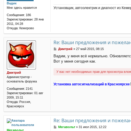
Вадик
е
Установщик, автоэлектрик и диагност из Кеме
Мне здесь нравится
н
и
Сообщения:
186
е
Зарегистрирован:
28 янв
2011, 04:28
Откуда:
Кемерово
Re: Ваши предложения и пожела
С
Дмитрий
»
27 май 2015, 08:15
о
Вадим, у меня всё нормально. Обновляется,
о
Вот у меня сегодня как.
б
щ
е
У вас нет необходимых прав для просмотра влож
Дмитрий
н
Администратор -
и
основатель форума
е
Установка автосигнализаций в Красноярске
Сообщения:
2141
Зарегистрирован:
01 авг
2009, 15:11
Откуда:
Россия,
Красноярск
Re: Ваши предложения и пожела
С
Мегавольт
»
31 июл 2015, 12:22
Мегавольт
о