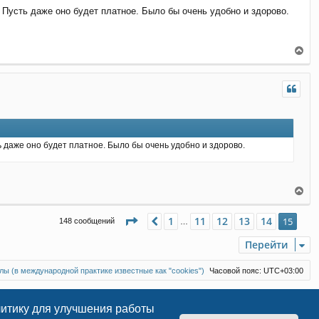
. Пусть даже оно будет платное. Было бы очень удобно и здорово.
ь
с
я
к
В
н
е
а
р
ч
н
а
у
л
т
у
ь
с
я
ь даже оно будет платное. Было бы очень удобно и здорово.
к
н
а
ч
В
а
е
л
р
Страница
15
из
15
1
11
12
13
14
Пред.
15
148 сообщений
у
…
н
у
Перейти
т
ь
с
ы (в международной практике известные как "cookies")
Часовой пояс:
UTC+03:00
я
к
н
литику для улучшения работы
а