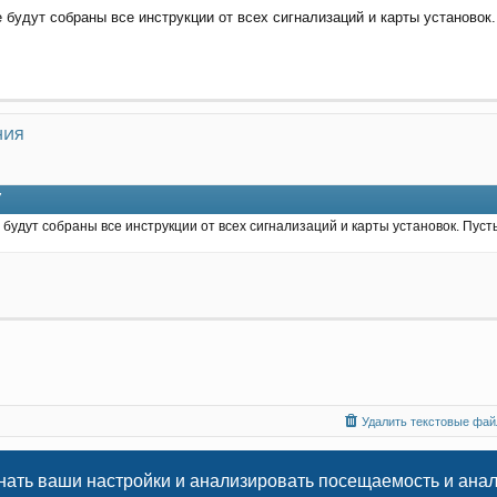
 будут собраны все инструкции от всех сигнализаций и карты установок
ния
7
 будут собраны все инструкции от всех сигнализаций и карты установок. Пуст
Удалить текстовые файл
нать ваши настройки и анализировать посещаемость и ана
© 2009
-2026 Всё об установке автосигнализаций