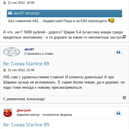
С
11 сен 2012, 16:58
о
о
alec67 писал(а):
б
щ
Без сомнения А91.....бюджетная! Пора и на Е90 переходить
е
н
А что, нет? 5000 рублей - дорого? Шарик 5-й (классика жанра среди
и
е
кредитных инопомоек) - и то дороже за какие-то непонятные заслуги.
е
р
alec67
н
Стремлюсь к славе
у
т
Re: Снова Starline B9
ь
с
С
11 сен 2012, 22:48
я
о
А91 сам с удовольствием ставлю! И клиенты довольны! А про
к
о
Шарики лучше не вспоминать. Е серия более новая, да и дороже, но
н
б
щ
а
надо тоже иногда к новому присматриваться.
е
ч
н
а
С уважением, Александр!
и
л
е
е
у
р
Дмитрий
н
Администратор - основатель форума
у
т
Re: Снова Starline B9
ь