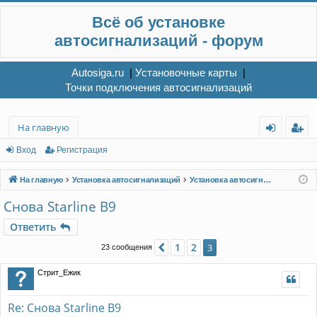
Всё об установке
автосигнализаций - форум
Autosiga.ru
|
Установочные карты
|
Точки подключения автосигнализаций
На главную
хо
ег
Вход
Регистрация
д
ис
На главную
Установка автосигнализаций
Установка автосигнализаций в Красноярске
тр
Снова Starline B9
ац
Ответить
ия
1
2
Пред.
3
23 сообщения
Стрит_Ежик
Re: Снова Starline B9