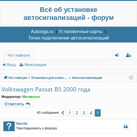
Всё об установке
автосигнализаций - форум
Autosiga.ru
|
Установочные карты
|
Точки подключения автосигнализаций
На главную
хо
ег
Вход
Регистрация
д
ис
На главную
Установка дополнительного электрооборудования
Автосигнализации
тр
Volkswagen Passat B5 2000 года
ац
Модератор:
Мегавольт
ия
Ответить
1
2
3
4
Пред.
5
43 сообщения
Man4ik
Приглядываюсь к форуму