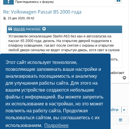
Приглядываюсь к форуму
и
у
л
е
т
у
Re: Volkswagen Passat B5 2000 года
ь
с
С
23 дек 2020, 09:42
я
о
к
о
Man4ik
писал(а):
н
б
щ
а
Установили сигнализацию Starlin A63 без кан и автозапуска на
е
ч
пассат б5 2000 года, дизель. На открытие дверей подцепили к
н
а
плафону освещения, так вот после снятия с охраны и открытии
и
л
любой двери сигналка не видит открытую дверь, хотя свет в салоне
е
у
загорается, и через 30 секунд срабатывает
автоматическая постановка на охрану. Можно это как то побороть,
Этот сайт использует технологии,
чтобы не тянуть провода от каждой двери?
позволяющие запоминать ваши настройки и
Проблема решилась подключением через реле, теперь всё работает
анализировать посещаемость и аналитику
как надо. Спасибо за советы
е
для улучшения работы сайта. Для этого на
р
Ответить
вашем устройстве создаются небольшие
н
у
файлы с информацией. Вы можете запретить
1
2
3
4
Пред.
5
43 сообщения
т
их использование в настройках, но это может
ь
Перейти
с
повлиять на работу сайта. Продолжая
я
пользоваться сайтом, вы соглашаетесь с их
к
На главную
Список форумов
н
использованием.
Подробнее
а