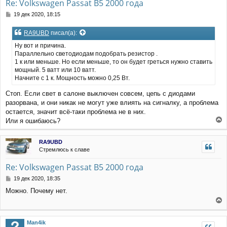
Re: Volkswagen Passat B5 2000 года
С
19 дек 2020, 18:15
о
о
RA9UBD
писал(а):
б
щ
Ну вот и причина.
е
Параллельно светодиодам подобрать резистор .
н
1 к или меньше. Но если меньше, то он будет греться нужно ставить
и
мощный. 5 ватт или 10 ватт.
е
Начните с 1 к. Мощность можно 0,25 Вт.
Стоп. Если свет в салоне выключен совсем, цепь с диодами
разорвана, и они никак не могут уже влиять на сигналку, а проблема
остается, значит всё-таки проблема не в них.
Или я ошибаюсь?
е
р
RA9UBD
н
Стремлюсь к славе
у
т
Re: Volkswagen Passat B5 2000 года
ь
с
С
19 дек 2020, 18:35
я
о
Можно. Почему нет.
к
о
н
б
е
щ
а
е
р
ч
Man4ik
н
н
а