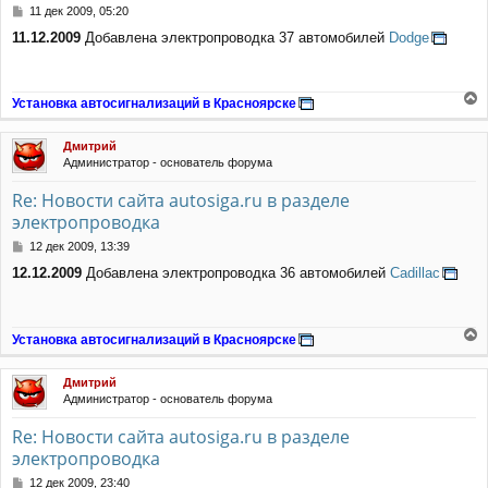
я
С
11 дек 2009, 05:20
к
о
н
11.12.2009
Добавлена электропроводка 37 автомобилей
Dodge
о
а
б
ч
щ
а
е
Установка автосигнализаций в Красноярске
л
н
е
у
и
р
е
Дмитрий
н
Администратор - основатель форума
у
т
Re: Новости сайта autosiga.ru в разделе
ь
электропроводка
с
я
С
12 дек 2009, 13:39
к
о
н
12.12.2009
Добавлена электропроводка 36 автомобилей
Cadillac
о
а
б
ч
щ
а
е
Установка автосигнализаций в Красноярске
л
н
е
у
и
р
е
Дмитрий
н
Администратор - основатель форума
у
т
Re: Новости сайта autosiga.ru в разделе
ь
электропроводка
с
я
С
12 дек 2009, 23:40