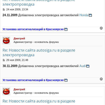
электропроводка
с
я
С
24 ноя 2009, 13:34
к
о
н
24.11.2009
Добавлена электропроводка автомобилей
Honda
о
а
б
ч
щ
а
е
Установка автосигнализаций в Красноярске
л
н
е
у
и
р
е
Дмитрий
н
Администратор - основатель форума
у
т
Re: Новости сайта autosiga.ru в разделе
ь
электропроводка
с
я
С
29 ноя 2009, 21:48
к
о
н
30.11.2009
Добавлена электропроводка автомобилей
Audi
о
а
б
ч
щ
а
е
Установка автосигнализаций в Красноярске
л
н
е
у
и
р
е
Дмитрий
н
Администратор - основатель форума
у
т
Re: Новости сайта autosiga.ru в разделе
ь