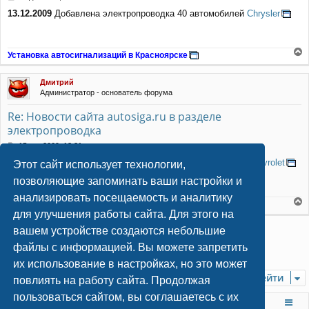
к
о
н
13.12.2009
Добавлена электропроводка 40 автомобилей
Chrysler
о
а
б
ч
щ
а
е
Установка автосигнализаций в Красноярске
л
н
е
у
и
р
е
Дмитрий
н
Администратор - основатель форума
у
т
Re: Новости сайта autosiga.ru в разделе
ь
электропроводка
с
я
С
15 дек 2009, 13:31
к
о
н
15.12.2009
Добавлена электропроводка 73 автомобилей
Chevrolet
Этот сайт использует технологии,
о
а
б
позволяющие запоминать ваши настройки и
ч
щ
а
анализировать посещаемость и аналитику
е
Установка автосигнализаций в Красноярске
л
н
е
для улучшения работы сайта. Для этого на
у
и
р
е
Закрыто
вашем устройстве создаются небольшие
н
у
файлы с информацией. Вы можете запретить
Страница
2
из
32
1
3
4
5
32
Пред.
2
След.
316 сообщений
…
т
их использование в настройках, но это может
ь
Перейти
с
повлиять на работу сайта. Продолжая
я
пользоваться сайтом, вы соглашаетесь с их
к
На главную
Список форумов