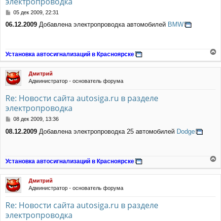
электропроводка
с
я
С
05 дек 2009, 22:31
к
о
н
06.12.2009
Добавлена электропроводка автомобилей
BMW
о
а
б
ч
щ
а
е
Установка автосигнализаций в Красноярске
л
н
е
у
и
р
е
Дмитрий
н
Администратор - основатель форума
у
т
Re: Новости сайта autosiga.ru в разделе
ь
электропроводка
с
я
С
08 дек 2009, 13:36
к
о
н
08.12.2009
Добавлена электропроводка 25 автомобилей
Dodge
о
а
б
ч
щ
а
е
Установка автосигнализаций в Красноярске
л
н
е
у
и
р
е
Дмитрий
н
Администратор - основатель форума
у
т
Re: Новости сайта autosiga.ru в разделе
ь
электропроводка
с