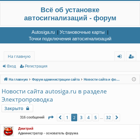
Всё об установке
автосигнализаций - форум
Autosiga.ru
|
Установочные карты
|
Точки подключения автосигнализаций
На главную
хо
ег
Вход
Регистрация
д
ис
На главную
Форум администрации сайта
Новости сайта и форума. Читать в первую очередь!
тр
Новости сайта autosiga.ru в разделе
ац
Электропроводка
ия
Закрыто
Страница
2
из
32
1
3
4
5
32
Пред.
2
След.
316 сообщений
…
Дмитрий
Администратор - основатель форума